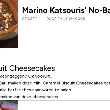
Marino Katsouris' No-B
05/09/22
DOOR
EMILY WILCOCK
uit Cheesecakes
eer zeggen? Ok vooruit...
 Bar, maken deze
Mini Caramel Biscuit Cheesecakes
een
le herfstvibes naar voren te halen.
t maken van deze cheesecakes.