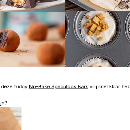
je deze fudgy
No-Bake Speculoos Bars
vrij snel klaar he
ijn?