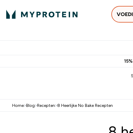
VOED
Uitverkoop
Gratis bezorging v
15%
Home
>
Blog
>
Recepten
>
8 Heerlijke No Bake Recepten
8 h