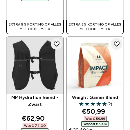
SHOP SNEL
SHOP SNEL
EXTRA 5% KORTING OP ALLES
EXTRA 5% KORTING OP ALLES
MET CODE: MEER
MET CODE: MEER
MP Hydration hemd -
Weight Gainer Blend
(2)
Zwart
5 out of 5 stars
discounted pri
€50,99‎
discounted price
€62,90‎
Was € 59,99‎
Bespaar € 9,00‎
Was € 74,00‎
€ 20,40‎/kg