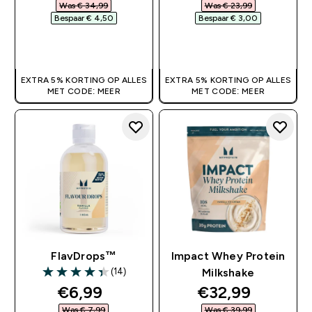
Was € 34,99‎
Was € 23,99‎
Bespaar € 4,50‎
Bespaar € 3,00‎
SHOP SNEL
SHOP SNEL
EXTRA 5% KORTING OP ALLES
EXTRA 5% KORTING OP ALLES
MET CODE: MEER
MET CODE: MEER
FlavDrops™
Impact Whey Protein
(14)
Milkshake
4.36 out of 5 stars
discounted price
discounted pri
€6,99‎
€32,99‎
Was € 7,99‎
Was € 39,99‎