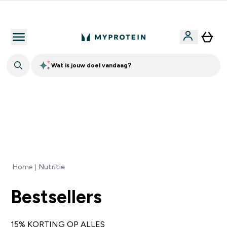
Download de App Voor 5% Extra Korting
Wat is jouw doel vandaag?
TOT 20% KORTING OP ALLES MET CODE: MEER | EXTRA
10% KORTING OP ALLE ONTBIJT PRODUCTEN | EINDIGT
OVER:
0 0
:
0 4
:
3 4
:
1 2
DAG
UUR
MINUTEN
SECONDEN
Home
Nutritie
Bestsellers
15% KORTING OP ALLES