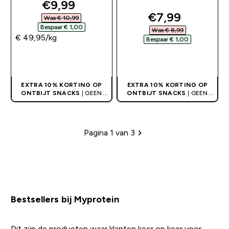
discounted price
€9,99‎
discounted pr
€7,99‎
Was € 10,99‎
Bespaar € 1,00‎
Was € 8,99‎
€ 49,95‎/kg
Bespaar € 1,00‎
SHOP SNEL
SHOP SNEL
EXTRA 10% KORTING OP
EXTRA 10% KORTING OP
ONTBIJT SNACKS
| GEEN
ONTBIJT SNACKS
| GEEN
CODE NODIG
CODE NODIG
Pagina 1 van 3
Paginering
Bestsellers bij Myprotein
Dit zijn de producten waar klanten keer op keer voor