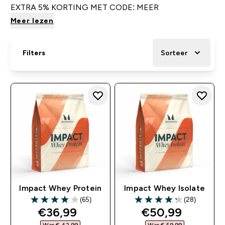
EXTRA 5% KORTING MET CODE: MEER
Meer lezen
Filters
Sorteer
Impact Whey Protein
Impact Whey Isolate
(65)
(28)
3.95 out of 5 stars
4.25 out of 5 stars
discounted price
discounted pri
€36,99‎
€50,99‎