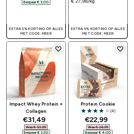
€ 27,98‎/kg
Bespaar € 3,00‎
SHOP SNEL
SHOP SNEL
EXTRA 5% KORTING OP ALLES
EXTRA 5% KORTING OP ALLES
MET CODE: MEER
MET CODE: MEER
Impact Whey Protein +
Protein Cookie
(4)
Collagen
4 out of 5 stars
discounted price
discounted pri
€31,49‎
€22,99‎
Was € 33,99‎
Was € 26,99‎
Bespaar € 2,50‎
Bespaar € 4,00‎