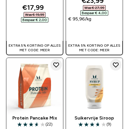
discounted pri
€23,99‎
discounted price
€17,99‎
Was € 27,99‎
Bespaar € 4,00‎
Was € 19,99‎
€ 95,96‎/kg
Bespaar € 2,00‎
SHOP SNEL
SHOP SNEL
EXTRA 5% KORTING OP ALLES
EXTRA 5% KORTING OP ALLES
MET CODE: MEER
MET CODE: MEER
Protein Pancake Mix
Suikervrije Siroop
(22)
(9)
3.64 out of 5 stars
3.67 out of 5 stars