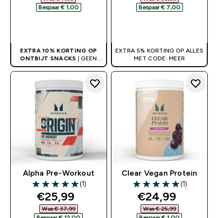
Bespaar € 1,00‎
Bespaar € 7,00‎
SHOP SNEL
SHOP SNEL
EXTRA 10% KORTING OP
EXTRA 5% KORTING OP ALLES
ONTBIJT SNACKS
| GEEN
MET CODE: MEER
CODE NODIG
Alpha Pre-Workout
Clear Vegan Protein
(1)
(1)
5 out of 5 stars
5 out of 5 stars
discounted price
discounted pri
€25,99‎
€24,99‎
Was € 37,99‎
Was € 25,99‎
Bespaar € 12,00‎
Bespaar € 1,00‎