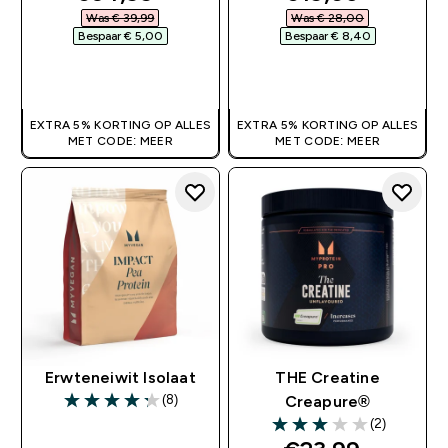
Was € 39,99‎
Was € 28,00‎
Bespaar € 5,00‎
Bespaar € 8,40‎
SHOP SNEL
SHOP SNEL
EXTRA 5% KORTING OP ALLES
EXTRA 5% KORTING OP ALLES
MET CODE: MEER
MET CODE: MEER
Erwteneiwit Isolaat
THE Creatine
(8)
Creapure®
4.25 out of 5 stars
(2)
3 out of 5 stars