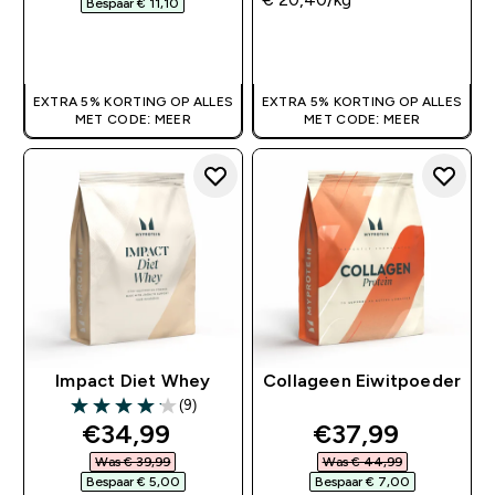
Bespaar € 11,10‎
SHOP SNEL
SHOP SNEL
EXTRA 5% KORTING OP ALLES
EXTRA 5% KORTING OP ALLES
MET CODE: MEER
MET CODE: MEER
Impact Diet Whey
Collageen Eiwitpoeder
(9)
4.11 out of 5 stars
discounted price
discounted pri
€34,99‎
€37,99‎
Was € 39,99‎
Was € 44,99‎
Bespaar € 5,00‎
Bespaar € 7,00‎