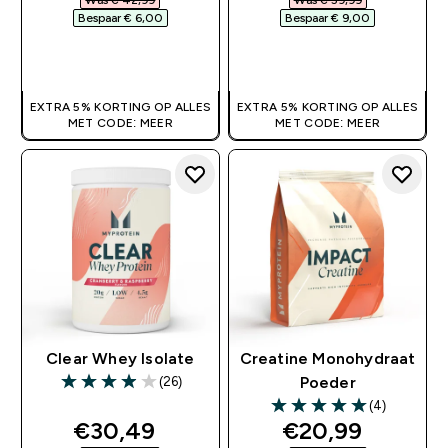
Was € 42,99‎
Was € 59,99‎
Bespaar € 6,00‎
Bespaar € 9,00‎
SHOP SNEL
SHOP SNEL
EXTRA 5% KORTING OP ALLES
EXTRA 5% KORTING OP ALLES
MET CODE: MEER
MET CODE: MEER
Clear Whey Isolate
Creatine Monohydraat
(26)
Poeder
3.92 out of 5 stars
(4)
5 out of 5 stars
discounted price
discounted pri
€30,49‎
€20,99‎