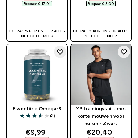
Bespaar € 17,01‎
Bespaar € 3,00‎
SHOP SNEL
SHOP SNEL
EXTRA 5% KORTING OP ALLES
EXTRA 5% KORTING OP ALLES
MET CODE: MEER
MET CODE: MEER
Essentiële Omega-3
MP trainingsshirt met
(2)
korte mouwen voor
3.5 out of 5 stars
heren - Zwart
discounted price
discounted pri
€9,99‎
€20,40‎