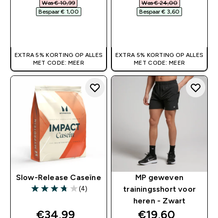
Was € 10,99‎
Was € 24,00‎
Bespaar € 1,00‎
Bespaar € 3,60‎
SHOP SNEL
SHOP SNEL
EXTRA 5% KORTING OP ALLES
EXTRA 5% KORTING OP ALLES
MET CODE: MEER
MET CODE: MEER
Slow-Release Caseïne
MP geweven
(4)
trainingsshort voor
3.75 out of 5 stars
heren - Zwart
discounted price
discounted pri
€34,99‎
€19,60‎