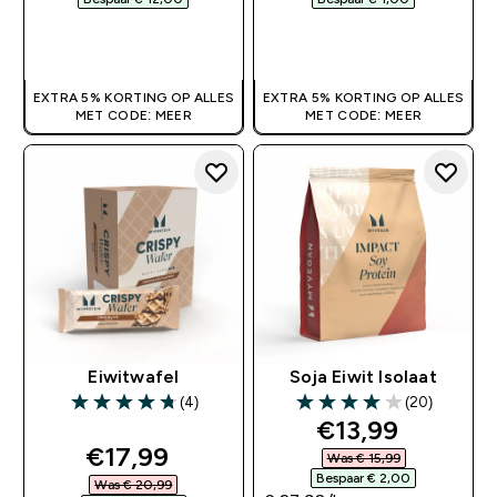
SHOP SNEL
SHOP SNEL
EXTRA 5% KORTING OP ALLES
EXTRA 5% KORTING OP ALLES
MET CODE: MEER
MET CODE: MEER
Eiwitwafel
Soja Eiwit Isolaat
(4)
(20)
4.75 out of 5 stars
4 out of 5 stars
discounted pri
€13,99‎
discounted price
€17,99‎
Was € 15,99‎
Bespaar € 2,00‎
Was € 20,99‎