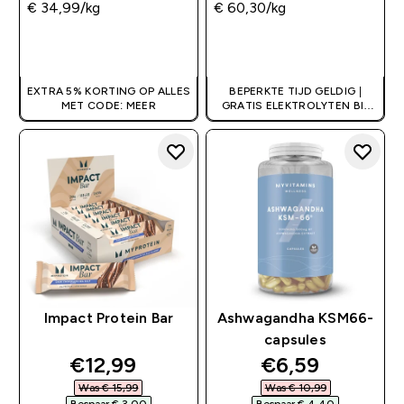
€ 34,99‎/kg
€ 60,30‎/kg
SHOP SNEL
SHOP SNEL
EXTRA 5% KORTING OP ALLES
BEPERKTE TIJD GELDIG |
MET CODE: MEER
GRATIS ELEKTROLYTEN BIJ
GESELECTEERD COLLAGEEN
EIWITTEN
Impact Protein Bar
Ashwagandha KSM66-
capsules
discounted price
discounted pr
€12,99‎
€6,59‎
Was € 15,99‎
Was € 10,99‎
Bespaar € 3,00‎
Bespaar € 4,40‎