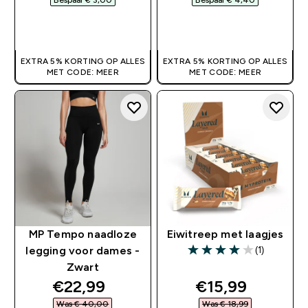
SHOP SNEL
SHOP SNEL
EXTRA 5% KORTING OP ALLES
EXTRA 5% KORTING OP ALLES
MET CODE: MEER
MET CODE: MEER
MP Tempo naadloze
Eiwitreep met laagjes
(1)
legging voor dames -
4 out of 5 stars
Zwart
discounted price
discounted pri
€22,99‎
€15,99‎
Was € 40,00‎
Was € 18,99‎