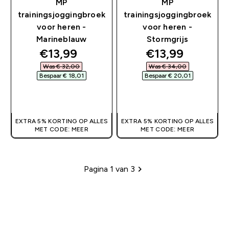
MP
MP
trainingsjoggingbroek
trainingsjoggingbroek
voor heren -
voor heren -
Marineblauw
Stormgrijs
discounted price
discounted pri
€13,99‎
€13,99‎
Was € 32,00‎
Was € 34,00‎
Bespaar € 18,01‎
Bespaar € 20,01‎
SHOP SNEL
SHOP SNEL
EXTRA 5% KORTING OP ALLES
EXTRA 5% KORTING OP ALLES
MET CODE: MEER
MET CODE: MEER
Pagina 1 van 3
Paginering