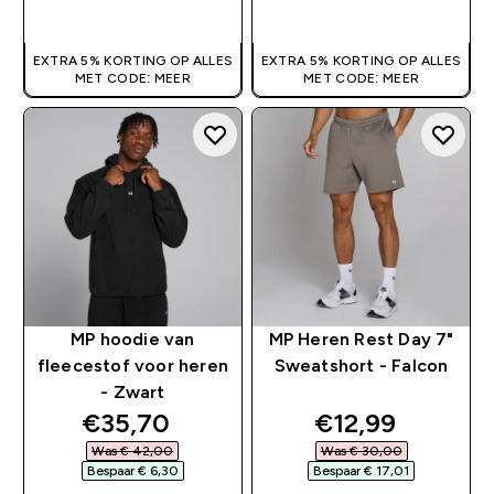
SHOP SNEL
SHOP SNEL
EXTRA 5% KORTING OP ALLES
EXTRA 5% KORTING OP ALLES
MET CODE: MEER
MET CODE: MEER
MP hoodie van
MP Heren Rest Day 7"
fleecestof voor heren
Sweatshort - Falcon
- Zwart
discounted price
discounted pri
€35,70‎
€12,99‎
Was € 42,00‎
Was € 30,00‎
Bespaar € 6,30‎
Bespaar € 17,01‎