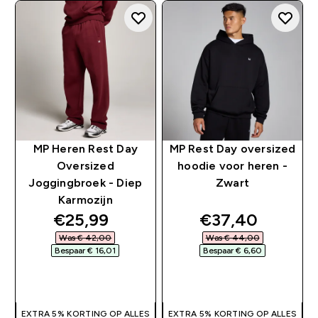
MP Heren Rest Day
MP Rest Day oversized
Oversized
hoodie voor heren -
Joggingbroek - Diep
Zwart
Karmozijn
discounted price
discounted pri
€25,99‎
€37,40‎
Was € 42,00‎
Was € 44,00‎
Bespaar € 16,01‎
Bespaar € 6,60‎
SHOP SNEL
SHOP SNEL
EXTRA 5% KORTING OP ALLES
EXTRA 5% KORTING OP ALLES