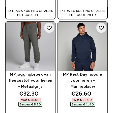
EXTRA 5% KORTING OP ALLES
EXTRA 5% KORTING OP ALLES
MET CODE: MEER
MET CODE: MEER
MP joggingbroek van
MP Rest Day hoodie
fleecestof voor heren
voor heren -
- Metaalgrijs
Marineblauw
discounted price
discounted pri
€32,30‎
€26,60‎
Was € 38,00‎
Was € 38,00‎
Bespaar € 5,70‎
Bespaar € 11,40‎