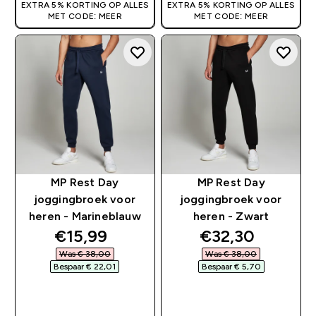
EXTRA 5% KORTING OP ALLES
EXTRA 5% KORTING OP ALLES
MET CODE: MEER
MET CODE: MEER
MP Rest Day
MP Rest Day
joggingbroek voor
joggingbroek voor
heren - Marineblauw
heren - Zwart
discounted price
discounted pri
€15,99‎
€32,30‎
Was € 38,00‎
Was € 38,00‎
Bespaar € 22,01‎
Bespaar € 5,70‎
SHOP SNEL
SHOP SNEL