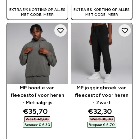
EXTRA 5% KORTING OP ALLES
EXTRA 5% KORTING OP ALLES
MET CODE: MEER
MET CODE: MEER
MP hoodie van
MP joggingbroek van
fleecestof voor heren
fleecestof voor heren
- Metaalgrijs
- Zwart
discounted price
discounted pri
€35,70‎
€32,30‎
Was € 42,00‎
Was € 38,00‎
Bespaar € 6,30‎
Bespaar € 5,70‎
SHOP SNEL
SHOP SNEL