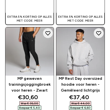
SHOP SNEL
SHOP SNEL
EXTRA 5% KORTING OP ALLES
EXTRA 5% KORTING OP ALLES
MET CODE: MEER
MET CODE: MEER
MP geweven
MP Rest Day oversized
trainingsjoggingbroek
hoodie voor heren -
voor heren - Zwart
Gemêleerd lichtgrijs
discounted price
discounted pri
€30,60‎
€37,40‎
Was € 36,00‎
Was € 44,00‎
Bespaar € 5,40‎
Bespaar € 6,60‎