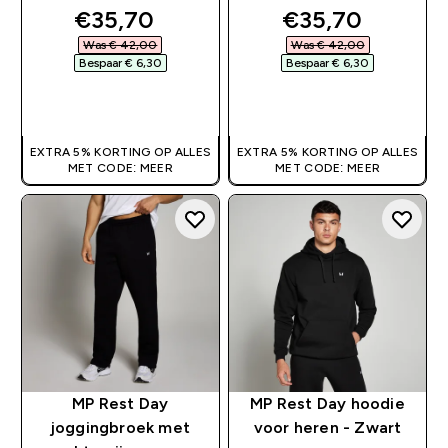
discounted price
discounted pri
€35,70‎
€35,70‎
Was € 42,00‎
Was € 42,00‎
Bespaar € 6,30‎
Bespaar € 6,30‎
SHOP SNEL
SHOP SNEL
EXTRA 5% KORTING OP ALLES
EXTRA 5% KORTING OP ALLES
MET CODE: MEER
MET CODE: MEER
MP Rest Day
MP Rest Day hoodie
joggingbroek met
voor heren - Zwart