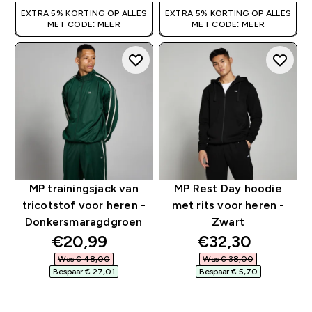
EXTRA 5% KORTING OP ALLES
EXTRA 5% KORTING OP ALLES
MET CODE: MEER
MET CODE: MEER
MP trainingsjack van
MP Rest Day hoodie
tricotstof voor heren -
met rits voor heren -
Donkersmaragdgroen
Zwart
discounted price
discounted pri
€20,99‎
€32,30‎
Was € 48,00‎
Was € 38,00‎
Bespaar € 27,01‎
Bespaar € 5,70‎
SHOP SNEL
SHOP SNEL