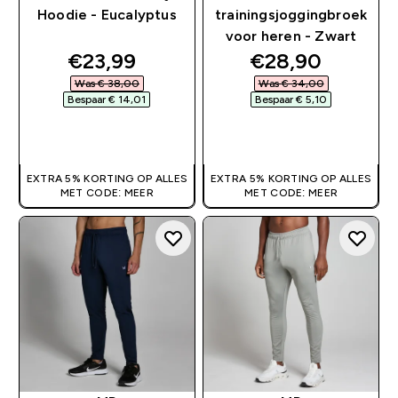
Hoodie - Eucalyptus
trainingsjoggingbroek
voor heren - Zwart
discounted price
discounted pri
€23,99‎
€28,90‎
Was € 38,00‎
Was € 34,00‎
Bespaar € 14,01‎
Bespaar € 5,10‎
SHOP SNEL
SHOP SNEL
EXTRA 5% KORTING OP ALLES
EXTRA 5% KORTING OP ALLES
MET CODE: MEER
MET CODE: MEER