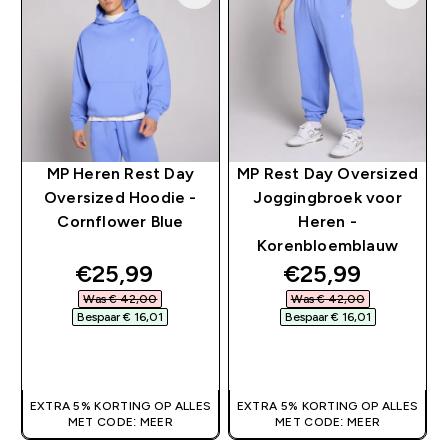
MP Heren Rest Day
MP Rest Day Oversized
Oversized Hoodie -
Joggingbroek voor
Cornflower Blue
Heren -
Korenbloemblauw
discounted price
discounted pri
€25,99‎
€25,99‎
Was € 42,00‎
Was € 42,00‎
Bespaar € 16,01‎
Bespaar € 16,01‎
SHOP SNEL
SHOP SNEL
EXTRA 5% KORTING OP ALLES
EXTRA 5% KORTING OP ALLES
MET CODE: MEER
MET CODE: MEER