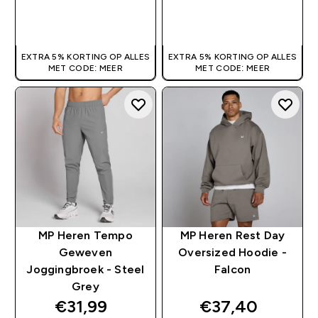
SHOP SNEL
SHOP SNEL
EXTRA 5% KORTING OP ALLES
EXTRA 5% KORTING OP ALLES
MET CODE: MEER
MET CODE: MEER
MP Heren Tempo
MP Heren Rest Day
Geweven
Oversized Hoodie -
Joggingbroek - Steel
Falcon
Grey
discounted price
discounted pri
€31,99‎
€37,40‎