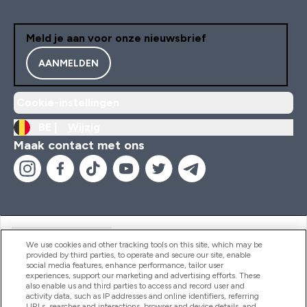
Meld je aan voor onze nieuwsbrief
AANMELDEN
Cookie-instellingen
BE |
Wijzig
Maak contact met ons
Handige Links
We use cookies and other tracking tools on this site, which may be
provided by third parties, to operate and secure our site, enable
social media features, enhance performance, tailor user
experiences, support our marketing and advertising efforts. These
Producten
also enable us and third parties to access and record user and
activity data, such as IP addresses and online identifiers, referring
URLs, searches and interactions, browser and device details, and