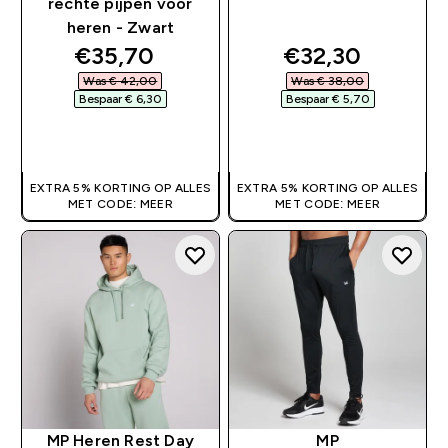
rechte pijpen voor
heren - Zwart
discounted price
discounted pri
€35,70‎
€32,30‎
Was € 42,00‎
Was € 38,00‎
Bespaar € 6,30‎
Bespaar € 5,70‎
SHOP SNEL
SHOP SNEL
EXTRA 5% KORTING OP ALLES
EXTRA 5% KORTING OP ALLES
MET CODE: MEER
MET CODE: MEER
MP Heren Rest Day
MP