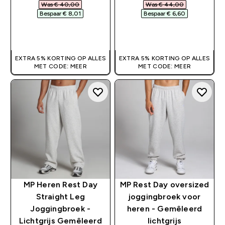
Was € 40,00‎
Was € 44,00‎
Bespaar € 8,01‎
Bespaar € 6,60‎
SHOP SNEL
SHOP SNEL
EXTRA 5% KORTING OP ALLES
EXTRA 5% KORTING OP ALLES
MET CODE: MEER
MET CODE: MEER
MP Heren Rest Day
MP Rest Day oversized
Straight Leg
joggingbroek voor
Joggingbroek -
heren - Gemêleerd
Lichtgrijs Gemêleerd
lichtgrijs