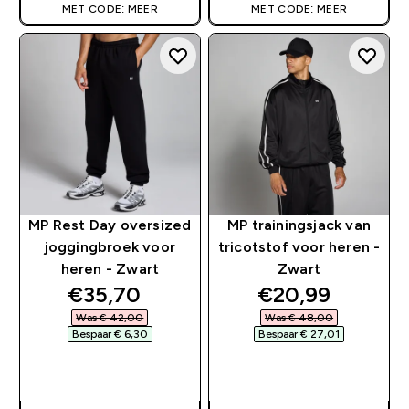
MET CODE: MEER
MET CODE: MEER
MP Rest Day oversized
MP trainingsjack van
joggingbroek voor
tricotstof voor heren -
heren - Zwart
Zwart
discounted price
discounted pri
€35,70‎
€20,99‎
Was € 42,00‎
Was € 48,00‎
Bespaar € 6,30‎
Bespaar € 27,01‎
SHOP SNEL
SHOP SNEL