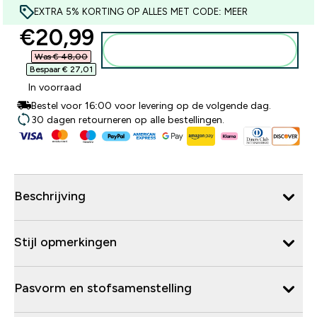
EXTRA 5% KORTING OP ALLES MET CODE: MEER
discounted price
€20,99‎
Voeg toe aan winkelmandje
Was € 48,00‎
Bespaar € 27,01‎
In voorraad
Bestel voor 16:00 voor levering op de volgende dag.
30 dagen retourneren op alle bestellingen.
Beschrijving
Stijl opmerkingen
Pasvorm en stofsamenstelling