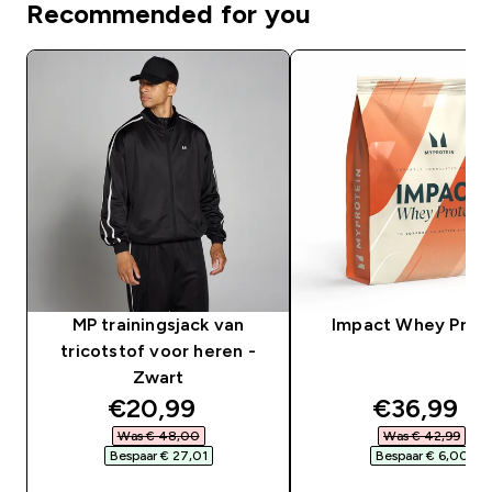
Recommended for you
MP trainingsjack van
Impact Whey Prot
tricotstof voor heren -
Zwart
discounted price
discounte
€20,99‎
€36,99‎
Was € 48,00‎
Was € 42,99‎
Bespaar € 27,01‎
Bespaar € 6,00‎