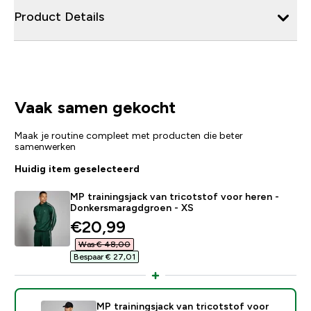
Product Details
Vaak samen gekocht
Maak je routine compleet met producten die beter
samenwerken
Huidig item geselecteerd
MP trainingsjack van tricotstof voor heren -
Donkersmaragdgroen - XS
discounted price
€20,99‎
Was € 48,00‎
Bespaar € 27,01‎
MP trainingsjack van tricotstof voor