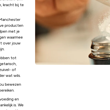
 kracht bij te
 Manchester
eve producten
lpen met je
ngen waarmee
bt over jouw
jn.
ebben tot
etarisch,
zuivel- of
der wat wils.
n jou bewezen
bereiken.
tvoeding en
nkelijk is. We