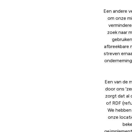
Een andere ve
om onze mil
vermindere
zoek naar 
gebruiken
afbreekbare m
streven ernaa
onderneming 
Een van de m
door ons 'zer
zorgt dat al 
of RDF (refu
We hebben o
onze locati
beke
geïmplemente