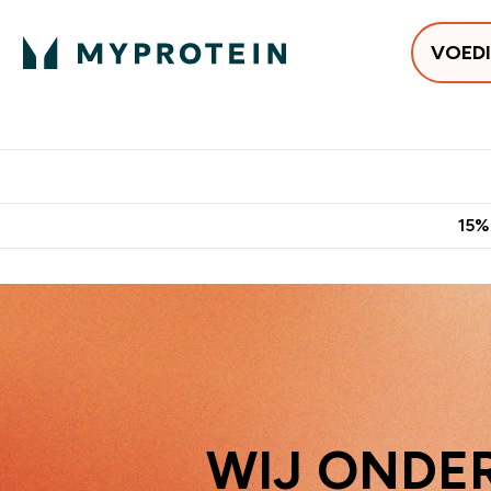
VOED
Uitverkoop
Gratis bezorging vanaf €50
10% Extra K
15%
WIJ ONDER