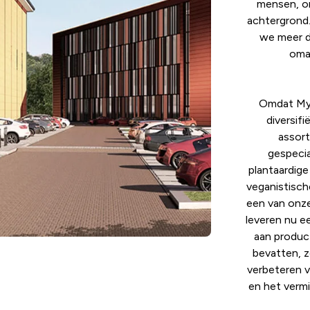
mensen, on
achtergrond.
we meer d
omar
Omdat Mypr
diversifi
assort
gespecia
plantaardige
veganistisch
een van onze
leveren nu e
aan product
bevatten, z
verbeteren v
en het vermi