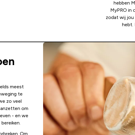
hebben M
MyPRO in 
zodat wij jou
hebt. 
oen
relds meest
eweging te
we zo veel
 aanzetten om
leven - en we
 bereiken.
orbreken. Om