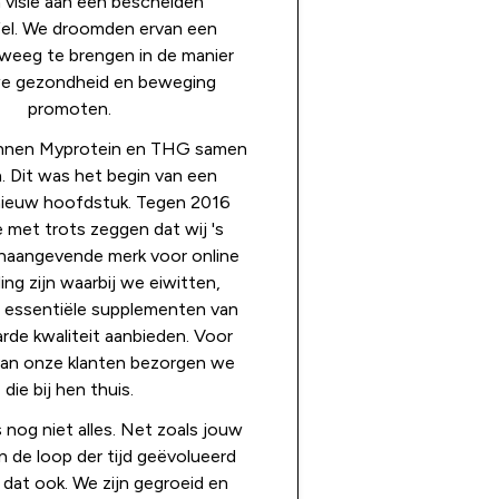
 visie aan een bescheiden
el. We droomden ervan een
eweeg te brengen in de manier
e gezondheid en beweging
promoten.
onnen Myprotein en THG samen
. Dit was het begin van een
ieuw hoofdstuk. Tegen 2016
met trots zeggen dat wij 's
naangevende merk voor online
ng zijn waarbij we eiwitten,
n essentiële supplementen van
de kwaliteit aanbieden. Voor
an onze klanten bezorgen we
die bij hen thuis.
 nog niet alles. Net zoals jouw
n de loop der tijd geëvolueerd
ij dat ook. We zijn gegroeid en