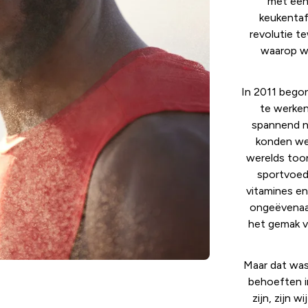
met een
keukentaf
revolutie t
waarop w
In 2011 beg
te werken
spannend n
konden we 
werelds too
sportvoedi
vitamines e
ongeëvenaar
het gemak v
Maar dat was
behoeften i
zijn, zijn w