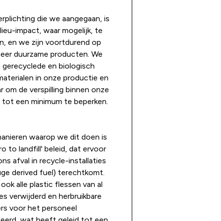
rplichting die we aangegaan, is
ieu-impact, waar mogelijk, te
n, en we zijn voortdurend op
meer duurzame producten. We
 gerecyclede en biologisch
aterialen in onze productie en
r om de verspilling binnen onze
tot een minimum te beperken.
anieren waarop we dit doen is
o to landfill' beleid, dat ervoor
ons afval in recycle-installaties
ge derived fuel) terechtkomt.
ok alle plastic flessen van al
es verwijderd en herbruikbare
rs voor het personeel
erd, wat heeft geleid tot een