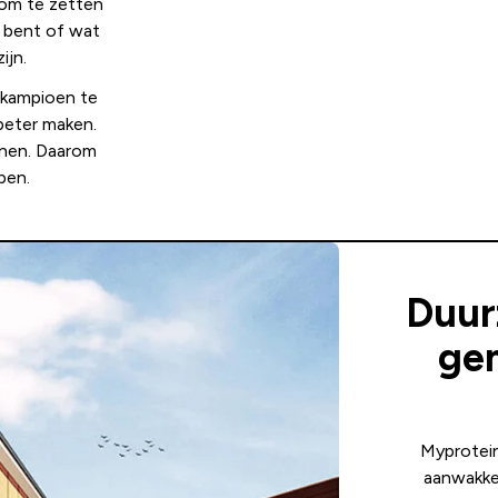
 om te zetten
e bent of wat
ijn.
 kampioen te
beter maken.
nen. Daarom
pen.
Duur
ge
Myprotein
aanwakke