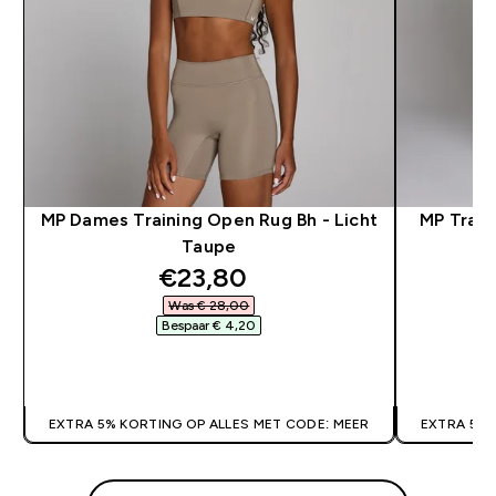
MP Dames Training Open Rug Bh - Licht
MP Train
Taupe
discounted price
€23,80‎
Was € 28,00‎
Bespaar € 4,20‎
SHOP SNEL
EXTRA 5% KORTING OP ALLES MET CODE: MEER
EXTRA 5% 