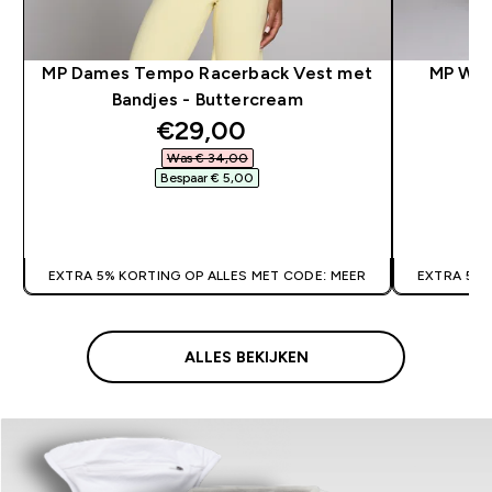
MP Dames Tempo Racerback Vest met
MP Wom
Bandjes - Buttercream
discounted price
€29,00‎
Was € 34,00‎
Bespaar € 5,00‎
SHOP SNEL
EXTRA 5% KORTING OP ALLES MET CODE: MEER
EXTRA 5% 
ALLES BEKIJKEN