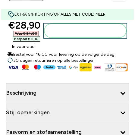
EXTRA 5% KORTING OP ALLES MET CODE: MEER
discounted price
€28,90‎
Voeg toe aan winkelmandje
Was € 34,00‎
Bespaar € 5,10‎
In voorraad
Bestel voor 16:00 voor levering op de volgende dag.
30 dagen retourneren op alle bestellingen.
Beschrijving
Stijl opmerkingen
Pasvorm en stofsamenstelling