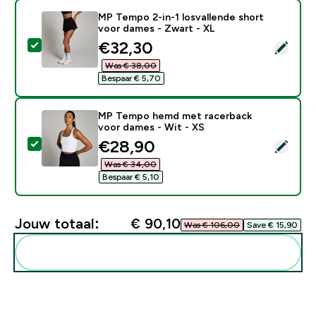
MP Tempo 2-in-1 losvallende short
voor dames - Zwart - XL
discounted price
€32,30‎
Selecteer dit product - MP Tempo 2-in-1 losvallende 
Was € 38,00‎
Bespaar € 5,70‎
MP Tempo hemd met racerback
voor dames - Wit - XS
discounted price
€28,90‎
Selecteer dit product - MP Tempo hemd met racerbac
Was € 34,00‎
Bespaar € 5,10‎
Jouw totaal:
€ 90,10‎
Was € 106,00‎
Save € 15,90‎
Voeg deze toe aan je routine