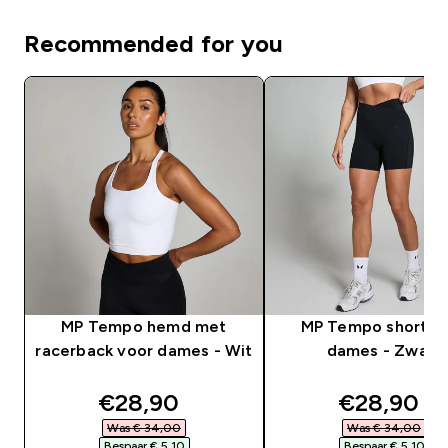
Recommended for you
MP Tempo hemd met
MP Tempo short v
racerback voor dames - Wit
dames - Zwart
discounted price
discounte
€28,90‎
€28,90‎
Was € 34,00‎
Was € 34,00‎
Bespaar € 5,10‎
Bespaar € 5,10‎