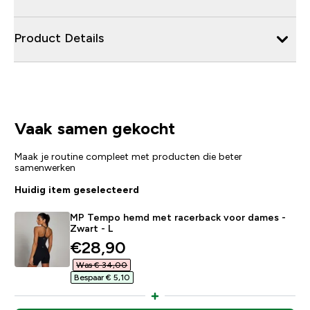
Product Details
Vaak samen gekocht
Maak je routine compleet met producten die beter
samenwerken
Huidig item geselecteerd
MP Tempo hemd met racerback voor dames -
Zwart - L
discounted price
€28,90‎
Was € 34,00‎
Bespaar € 5,10‎