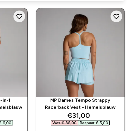
in-1
MP Dames Tempo Strappy
emelsblauw
Racerback Vest - Hemelsblauw
d price
discounted price
€31,00‎
 6,00‎
Was € 36,00‎
Bespaar € 5,00‎