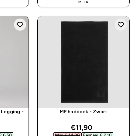
MEER
Legging -
MP haddoek - Zwart
d price
discounted price
€11,90‎
 6,50‎
Was € 14,00‎
Bespaar € 2,10‎