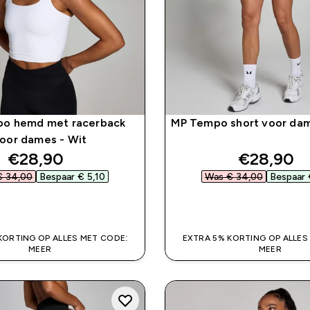
o hemd met racerback
MP Tempo short voor dam
oor dames - Wit
discounted price
discounte
€28,90‎
€28,90‎
 34,00‎
Bespaar € 5,10‎
Was € 34,00‎
Bespaar €
SHOP SNEL
SHOP SNEL
KORTING OP ALLES MET CODE:
EXTRA 5% KORTING OP ALLES
MEER
MEER