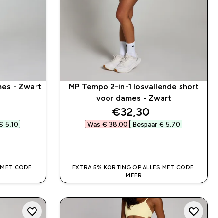
es - Zwart
MP Tempo 2-in-1 losvallende short
voor dames - Zwart
d price
discounted price
€32,30‎
 5,10‎
Was € 38,00‎
Bespaar € 5,70‎
SHOP SNEL
 MET CODE:
EXTRA 5% KORTING OP ALLES MET CODE:
MEER