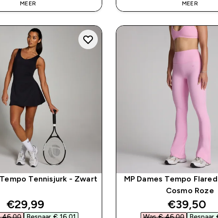
MEER
MEER
Tempo Tennisjurk - Zwart
MP Dames Tempo Flared 
Cosmo Roze
discounted price
discounte
€29,99‎
€39,50‎
 46,00‎
Bespaar € 16,01‎
Was € 46,00‎
Bespaar €