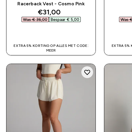
Racerback Vest - Cosmo Pink
discounted price
€31,00‎
Was € 36,00‎
Bespaar € 5,00‎
Was €
SHOP SNEL
EXTRA 5% KORTING OP ALLES MET CODE:
EXTRA 5% 
MEER