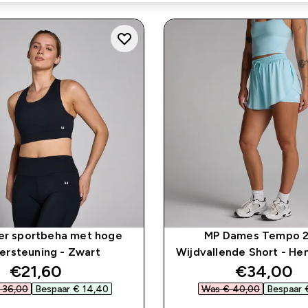
r sportbeha met hoge
MP Dames Tempo 2-
ersteuning - Zwart
Wijdvallende Short - H
discounted price
discounte
€21,60‎
€34,00‎
36,00‎
Bespaar € 14,40‎
Was € 40,00‎
Bespaar €