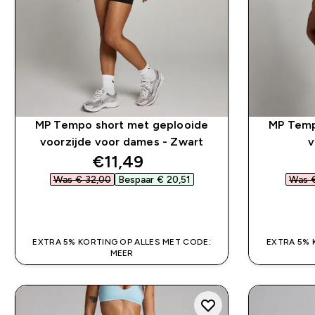
MP Tempo short met geplooide
MP Temp
voorzijde voor dames - Zwart
v
discounted price
€11,49‎
Was € 32,00‎
Bespaar € 20,51‎
Was €
SHOP SNEL
EXTRA 5% KORTING OP ALLES MET CODE:
EXTRA 5% 
MEER