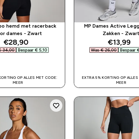
o hemd met racerback
MP Dames Active Legg
or dames - Zwart
Zakken - Zwar
discounted price
discount
€28,90‎
€13,99‎
 34,00‎
Bespaar € 5,10‎
Was € 26,00‎
Bespaar €
SHOP SNEL
SHOP SNEL
KORTING OP ALLES MET CODE:
EXTRA 5% KORTING OP ALLES
MEER
MEER