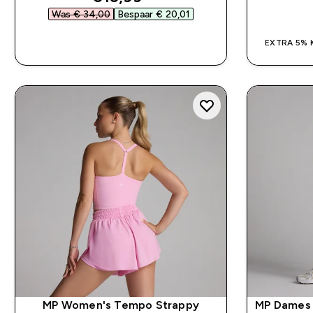
Was € 34,00‎
Bespaar € 20,01‎
SHOP SNEL
EXTRA 5% 
MP Women's Tempo Strappy
MP Dames T