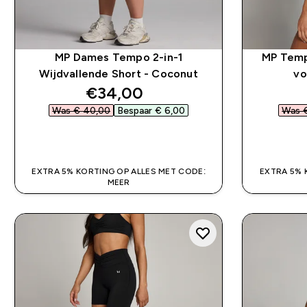
MP Dames Tempo 2-in-1
MP Temp
Wijdvallende Short - Coconut
vo
discounted price
€34,00‎
Was € 40,00‎
Bespaar € 6,00‎
Was €
SHOP SNEL
EXTRA 5% KORTING OP ALLES MET CODE:
EXTRA 5% 
MEER