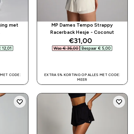
ing met
MP Dames Tempo Strappy
t
Racerback Hesje - Coconut
ed price
discounted price
€31,00‎
 12,01‎
Was € 36,00‎
Bespaar € 5,00‎
SHOP SNEL
 MET CODE:
EXTRA 5% KORTING OP ALLES MET CODE:
MEER