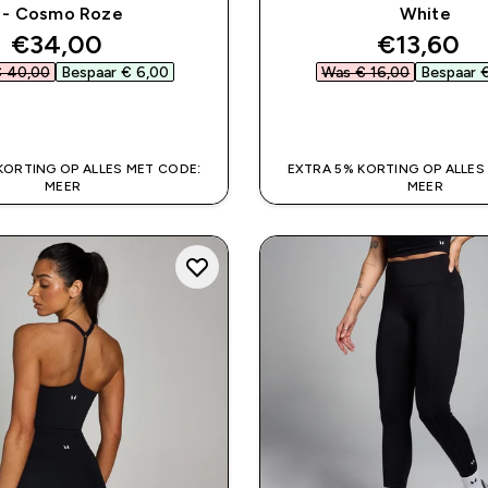
- Cosmo Roze
White
discounted price
discount
€34,00‎
€13,60‎
 40,00‎
Bespaar € 6,00‎
Was € 16,00‎
Bespaar €
SHOP SNEL
SHOP SNEL
KORTING OP ALLES MET CODE:
EXTRA 5% KORTING OP ALLES
MEER
MEER