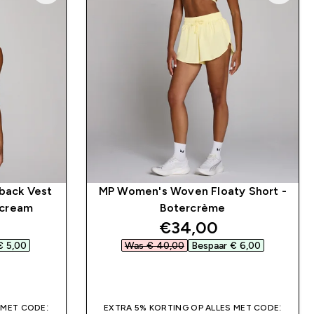
back Vest
MP Women's Woven Floaty Short -
rcream
Botercrème
d price
discounted price
€34,00‎
 5,00‎
Was € 40,00‎
Bespaar € 6,00‎
SHOP SNEL
 MET CODE:
EXTRA 5% KORTING OP ALLES MET CODE: