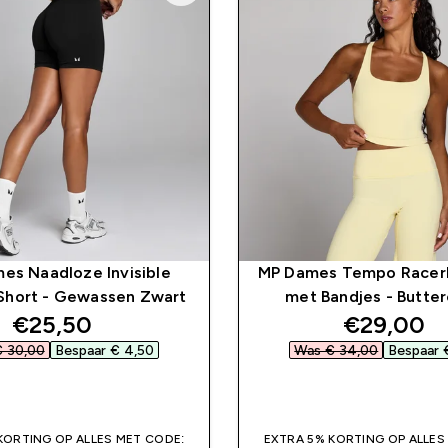
es Naadloze Invisible
MP Dames Tempo Racer
Short - Gewassen Zwart
met Bandjes - Butte
discounted price
discounte
€25,50‎
€29,00‎
 30,00‎
Bespaar € 4,50‎
Was € 34,00‎
Bespaar €
SHOP SNEL
SHOP SNEL
KORTING OP ALLES MET CODE:
EXTRA 5% KORTING OP ALLES