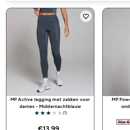
MP Active legging met zakken voor
MP Powe
dames - Middernachtblauw
ond
(1)
3 out of 5 stars
Was € 
discounted price
€13,99‎