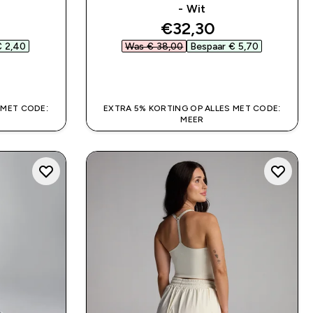
- Wit
ed price
discounted price
€32,30‎
 2,40‎
Was € 38,00‎
Bespaar € 5,70‎
SHOP SNEL
 MET CODE:
EXTRA 5% KORTING OP ALLES MET CODE:
MEER