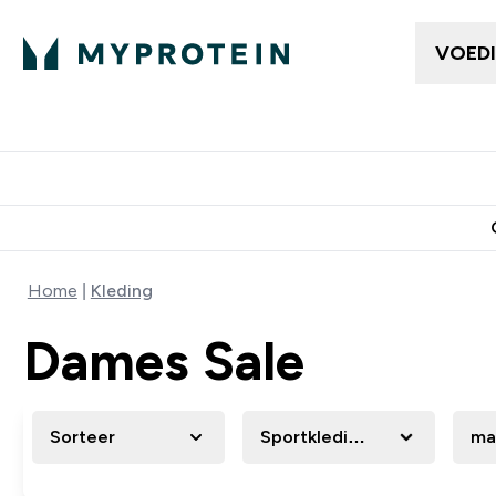
VOED
Dames Kleding
Here
Enter Da
⌄
Gratis bezorging vanaf €50
10% Extra K
Home
Kleding
Dames Sale
Sorteer
Sportkleding
ma