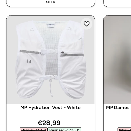
MEER
MP Hydration Vest - White
MP Dames 
discounted price
€28,99‎
Was € 74,00‎
Bespaar € 45,01‎
Was €