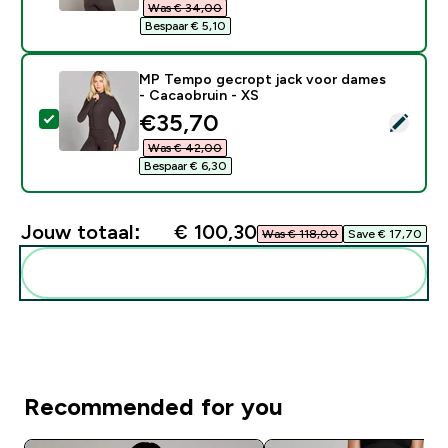
Was € 34,00‎
Bespaar € 5,10‎
MP Tempo gecropt jack voor dames
- Cacaobruin - XS
discounted price
€35,70‎
Selecteer dit product - MP Tempo gecropt jack voor 
Was € 42,00‎
Bespaar € 6,30‎
Jouw totaal:
€ 100,30‎
Was € 118,00‎
Save € 17,70‎
Voeg deze toe aan je routine
Recommended for you