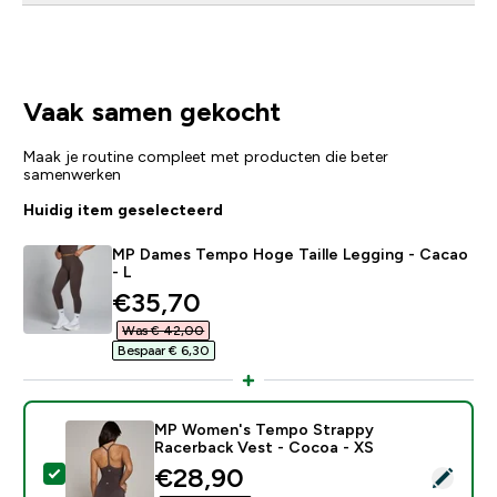
Vaak samen gekocht
Maak je routine compleet met producten die beter
samenwerken
Huidig item geselecteerd
MP Dames Tempo Hoge Taille Legging - Cacao
- L
discounted price
€35,70‎
Was € 42,00‎
Bespaar € 6,30‎
MP Women's Tempo Strappy
Racerback Vest - Cocoa - XS
discounted price
€28,90‎
Selecteer dit product - MP Women's Tempo Strappy R