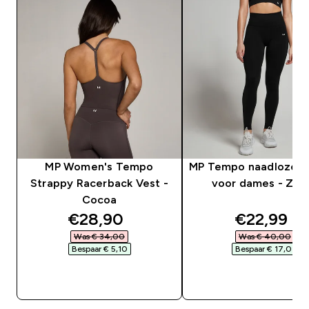
MP Women's Tempo
MP Tempo naadloze l
Strappy Racerback Vest -
voor dames - Zwa
Cocoa
discounted price
discounte
€28,90‎
€22,99‎
Was € 34,00‎
Was € 40,00‎
Bespaar € 5,10‎
Bespaar € 17,01‎
SHOP SNEL
SHOP SNEL