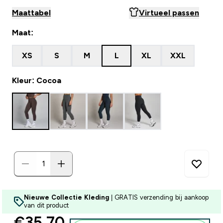
Maattabel
Virtueel passen
Maat:
XS
S
M
L
XL
XXL
Kleur: Cocoa
Nieuwe Collectie Kleding
| GRATIS verzending bij aankoop
van dit product
discounted price
€35,70‎