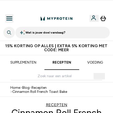
10% Extra Korting + Gratis Shaker | Nieuwe Klanten
Wat is jouw doel vandaag?
15% KORTING OP ALLES | EXTRA 5% KORTING MET
CODE: MEER
SUPPLEMENTEN
RECEPTEN
VOEDING
Home
>
Blog
>
Recepten
>
Cinnamon Roll French Toast Bake
RECEPTEN
Cinnamon Roll French