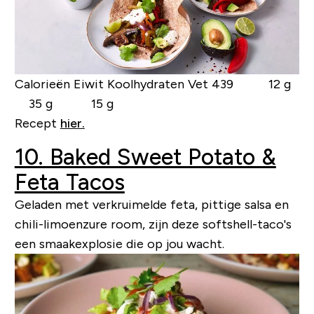
Calorieën Eiwit Koolhydraten Vet
439 12 g
35 g 15 g
Recept
hier.
10. Baked Sweet Potato &
Feta Tacos
Geladen met verkruimelde feta, pittige salsa en
chili-limoenzure room, zijn deze softshell-taco's
een smaakexplosie die op jou wacht.