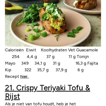
Calorieën Eiwit Koolhydraten Vet
Guacamole
254 4,4 g 37 g 11 g
Tonijn
Mayo 349 34,1 g 31 g 16,3 g
Fajita
Kip 322 35,7 g 37,9 g 6 g
Recept
hier.
21. Crispy Teriyaki Tofu &
Rijst
Als je niet van tofu houdt, heb je het