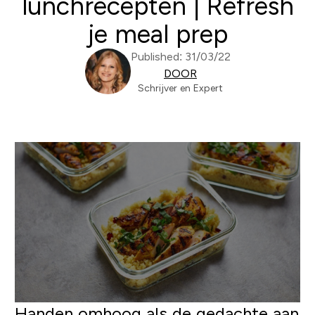
lunchrecepten | Refresh
je meal prep
Published: 31/03/22
DOOR
Schrijver en Expert
Handen omhoog als de gedachte aan