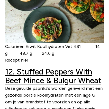
Calorieën Eiwit Koolhydraten Vet
481 14
g 49,7 g 24,6 g
Recept
hier.
12. Stuffed Peppers With
Beef Mince & Bulgur Wheat
Deze gevulde paprika's worden geleverd met een
gezonde portie koolhydraten met een lage GI
om je van brandstof te voorzien en op alle
cilinders te schieten, evenals een flinke dosis