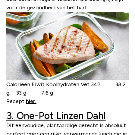
voor de gezondheid van het hart.
Calorieën Eiwit Koolhydraten Vet
342 38,2
g. 33 g 7,6 g
Recept
hier.
3. One-Pot Linzen Dahl
Dit eenvoudige, plantaardige gerecht is absoluut
perfect voor een rijke, verwarmende lunch die je