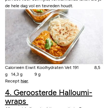
de hele dag vol en tevreden houdt.
Calorieën Eiwit Koolhydraten Vet
191 8,5
g 14,3 g 9 g
Recept
hier
.
4. Geroosterde Halloumi-
wraps