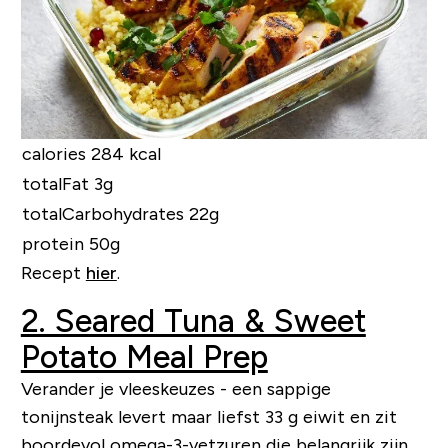
calories 284 kcal
totalFat 3g
totalCarbohydrates 22g
protein 50g
Recept
hier
.
2. Seared Tuna & Sweet
Potato Meal Prep
Verander je vleeskeuzes - een sappige
tonijnsteak levert maar liefst 33 g eiwit en zit
boordevol omega-3-vetzuren die belangrijk zijn