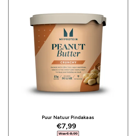
Puur Natuur Pindakaas
discounted price
€7,99‎
Was € 8,99‎