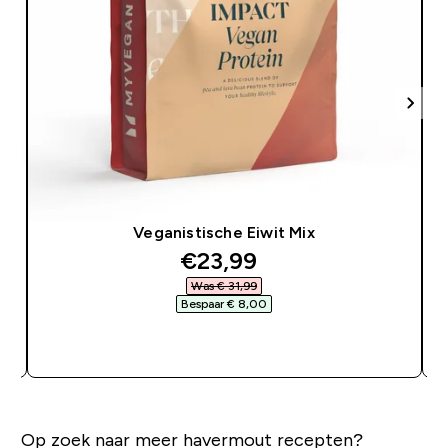
Veganistische Eiwit Mix
discounted price
€23,99‎
Was € 31,99‎
Bespaar € 8,00‎
SHOP SNEL
Op zoek naar meer havermout recepten?