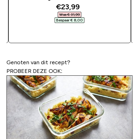
discounted price
€23,99‎
Was € 31,99‎
Bespaar € 8,00‎
SHOP SNEL
Genoten van dit recept?
PROBEER DEZE OOK: