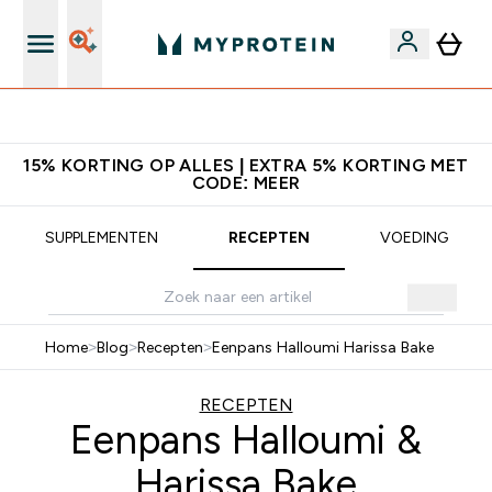
Download de App Voor 5% Extra Korting
15% KORTING OP ALLES | EXTRA 5% KORTING MET
CODE: MEER
SUPPLEMENTEN
RECEPTEN
VOEDING
Home
>
Blog
>
Recepten
>
Eenpans Halloumi Harissa Bake
RECEPTEN
Eenpans Halloumi &
Harissa Bake