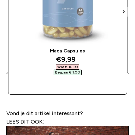
Maca Capsules
discounted price
€9,99‎
Was € 10,99‎
Bespaar € 1,00‎
SHOP SNEL
Vond je dit artikel interessant?
LEES DIT OOK: