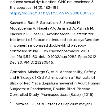
induced sexual dysfunction. CNS neuroscience &
therapeutics, 14(3), 182–191.
https://doi.org/10.1111/j.1755-5949.2008.00052.x
Kashani L, Raisi F, Saroukhani S, Sohrabi H,
Modabbernia A, Nasehi AA, Jamshidi A, Ashrafi M,
Mansouri P, Ghaeli P, Akhondzadeh S. Saffron for
treatment of fluoxetine-induced sexual dysfunction
in women: randomized double-blind placebo-
controlled study. Hum Psychopharmacol. 2013
Jan;28(1):54-60. doi: 10.1002/hup.2282. Epub 2012
Dec 20. PMID: 23280545.
Gonzales-Arimborgo C, et al. Acceptability, Safety,
and Efficacy of Oral Administration of Extracts of
Black or Red Maca (Lepidium meyenii) in Adult Human
Subjects: A Randomized, Double-Blind, Placebo-
Controlled Study. Pharmaceuticals (Basel). (2016)
^ Gonzales GF, et al. Effect of Lepidium meyenii