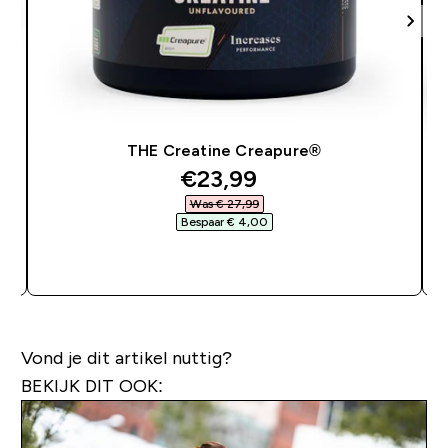
THE Creatine Creapure®
discounted price
€23,99‎
Was € 27,99‎
Bespaar € 4,00‎
SHOP SNEL
Vond je dit artikel nuttig?
BEKIJK DIT OOK: