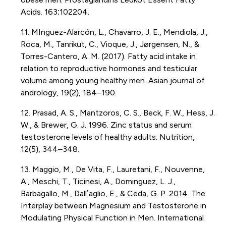
Acids. 163:102204.
11. MInguez-Alarcón, L., Chavarro, J. E., Mendiola, J.,
Roca, M., Tanrikut, C., Vioque, J., Jørgensen, N., &
Torres-Cantero, A. M. (2017). Fatty acid intake in
relation to reproductive hormones and testicular
volume among young healthy men. Asian journal of
andrology, 19(2), 184–190.
12. Prasad, A. S., Mantzoros, C. S., Beck, F. W., Hess, J.
W., & Brewer, G. J. 1996. Zinc status and serum
testosterone levels of healthy adults. Nutrition,
12(5), 344–348.
13. Maggio, M., De Vita, F., Lauretani, F., Nouvenne,
A., Meschi, T., Ticinesi, A., Dominguez, L. J.,
Barbagallo, M., Dall’aglio, E., & Ceda, G. P. 2014. The
Interplay between Magnesium and Testosterone in
Modulating Physical Function in Men. International