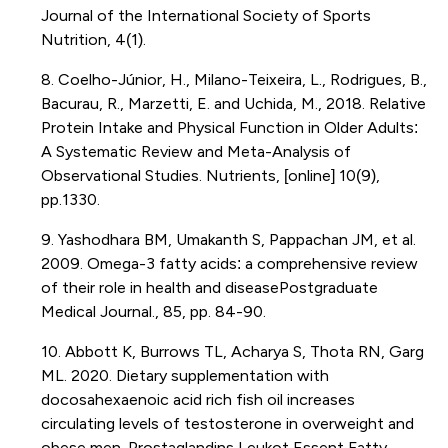
Journal of the International Society of Sports
Nutrition, 4(1).
8. Coelho-Júnior, H., Milano-Teixeira, L., Rodrigues, B.,
Bacurau, R., Marzetti, E. and Uchida, M., 2018. Relative
Protein Intake and Physical Function in Older Adults:
A Systematic Review and Meta-Analysis of
Observational Studies. Nutrients, [online] 10(9),
pp.1330.
9. Yashodhara BM, Umakanth S, Pappachan JM, et al.
2009. Omega-3 fatty acids: a comprehensive review
of their role in health and diseasePostgraduate
Medical Journal., 85, pp. 84-90.
10. Abbott K, Burrows TL, Acharya S, Thota RN, Garg
ML. 2020. Dietary supplementation with
docosahexaenoic acid rich fish oil increases
circulating levels of testosterone in overweight and
obese men. Prostaglandins Leukot Essent Fatty