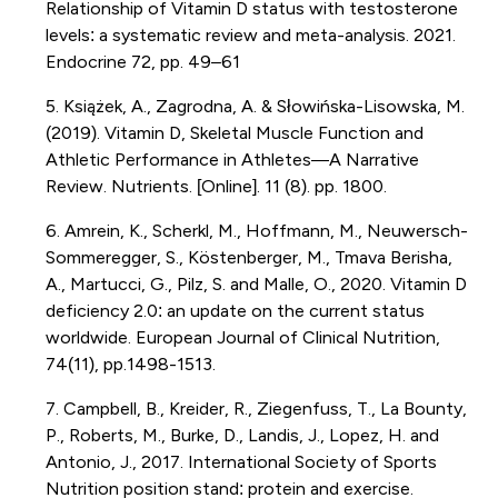
Relationship of Vitamin D status with testosterone
levels: a systematic review and meta-analysis. 2021.
Endocrine 72, pp. 49–61
5. Książek, A., Zagrodna, A. & Słowińska-Lisowska, M.
(2019). Vitamin D, Skeletal Muscle Function and
Athletic Performance in Athletes—A Narrative
Review. Nutrients. [Online]. 11 (8). pp. 1800.
6. Amrein, K., Scherkl, M., Hoffmann, M., Neuwersch-
Sommeregger, S., Köstenberger, M., Tmava Berisha,
A., Martucci, G., Pilz, S. and Malle, O., 2020. Vitamin D
deficiency 2.0: an update on the current status
worldwide. European Journal of Clinical Nutrition,
74(11), pp.1498-1513.
7. Campbell, B., Kreider, R., Ziegenfuss, T., La Bounty,
P., Roberts, M., Burke, D., Landis, J., Lopez, H. and
Antonio, J., 2017. International Society of Sports
Nutrition position stand: protein and exercise.