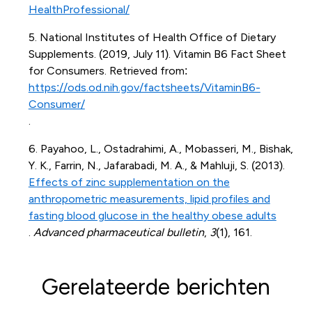
HealthProfessional/
5. National Institutes of Health Office of Dietary
Supplements. (2019, July 11). Vitamin B6 Fact Sheet
for Consumers. Retrieved from:
https://ods.od.nih.gov/factsheets/VitaminB6-
Consumer/
.
6. Payahoo, L., Ostadrahimi, A., Mobasseri, M., Bishak,
Y. K., Farrin, N., Jafarabadi, M. A., & Mahluji, S. (2013).
Effects of zinc supplementation on the
anthropometric measurements, lipid profiles and
fasting blood glucose in the healthy obese adults
.
Advanced pharmaceutical bulletin
,
3
(1), 161.
Gerelateerde berichten