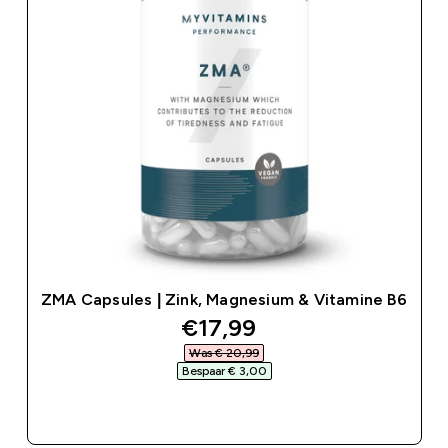
ZMA Capsules | Zink, Magnesium & Vitamine B6
discounted price
€17,99‎
Was € 20,99‎
Bespaar € 3,00‎
SHOP SNEL