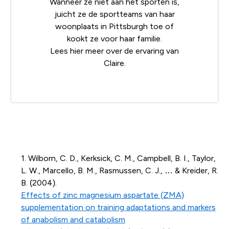
Wanneer ze niet aan het sporten is,
juicht ze de sportteams van haar
woonplaats in Pittsburgh toe of
kookt ze voor haar familie.
Lees
hier
meer over de ervaring van
Claire.
1. Wilborn, C. D., Kerksick, C. M., Campbell, B. I., Taylor,
L. W., Marcello, B. M., Rasmussen, C. J., … & Kreider, R.
B. (2004).
Effects of zinc magnesium aspartate (ZMA)
supplementation on training adaptations and markers
of anabolism and catabolism