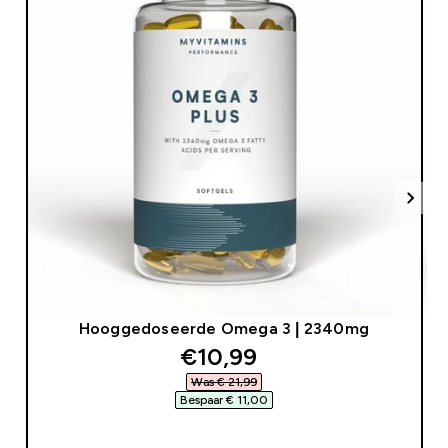
Hooggedoseerde Omega 3 | 2340mg
discounted price
€10,99‎
Was € 21,99‎
Bespaar € 11,00‎
SHOP SNEL