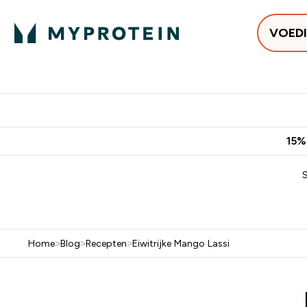
VOED
Uitverkoop
Gratis bezorging vanaf €50
10% Extra K
15%
Home
>
Blog
>
Recepten
>
Eiwitrijke Mango Lassi