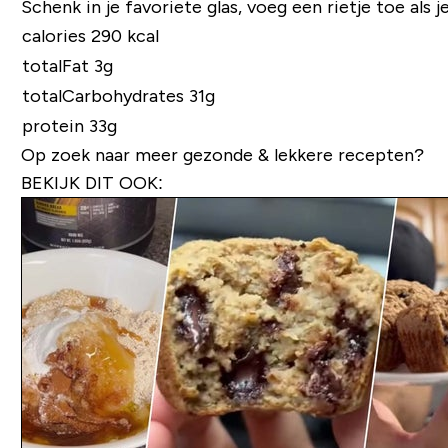
Schenk in je favoriete glas, voeg een rietje toe als j
calories 290 kcal
totalFat 3g
totalCarbohydrates 31g
protein 33g
Op zoek naar meer gezonde & lekkere recepten?
BEKIJK DIT OOK: