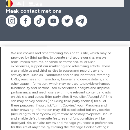
BE |
Wijzig
Maak contact met ons
Handige Links
We use cookies and other tracking tools on this site, which may be
provided by third parties, to operate and secure our site, enable
social media features, enhance performance, tailor user
experiences, support our marketing and advertising efforts. These
Producten
also enable us and third parties to access and record user and
activity data, such as IP addresses and online identifiers, referring
URLs, searches and interactions, browser and device details, and
other usage information, which may be used to provide enhanced
Company Information
functionality and personalized experiences, analyze and improve
performance, and reach users with more relevant content and ads
on this site and across third party sites. If you click “Accept All” this
site may deploy cookies (including third party cookies) for all of
these purposes. If you click “Limit Cookies,” your IP address and
Loyalty & Rewards
other browsing information may still be collected but only cookies
(including third party cookies) that are necessary to operate, secure
and enable default website features and functionalities will be
deployed. You can also review and manage your cookie preferences
for this site at any time by clicking the “Manage Cookie Settings”
2026 The Hut.com Ltd