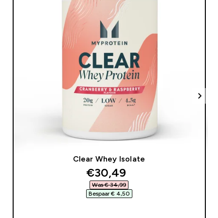
Clear Whey Isolate
discounted price
€30,49‎
Was € 34,99‎
Bespaar € 4,50‎
SHOP SNEL