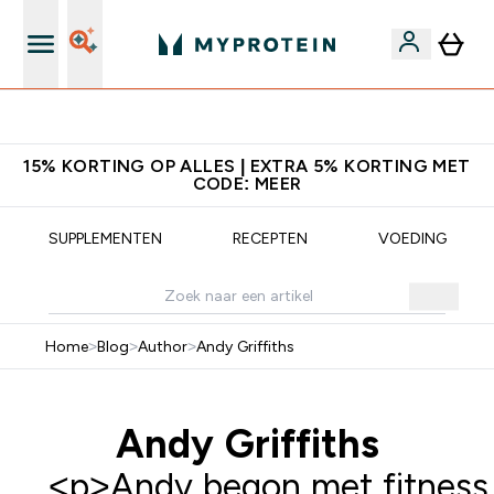
10% Extra Korting + Gratis Shaker | Nieuwe Klanten
15% KORTING OP ALLES | EXTRA 5% KORTING MET
CODE: MEER
SUPPLEMENTEN
RECEPTEN
VOEDING
Home
>
Blog
>
Author
>
Andy Griffiths
Andy Griffiths
<p>Andy begon met fitness