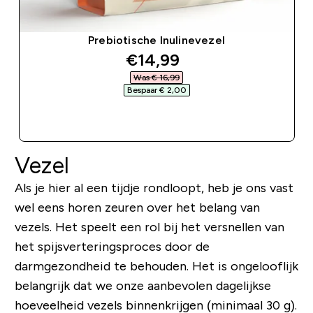
Prebiotische Inulinevezel
discounted price
€14,99‎
Was € 16,99‎
Bespaar € 2,00‎
SHOP SNEL
Vezel
Als je hier al een tijdje rondloopt, heb je ons vast
wel eens horen zeuren over het belang van
vezels. Het speelt een rol bij het versnellen van
het spijsverteringsproces door de
darmgezondheid te behouden. Het is ongelooflijk
belangrijk dat we onze aanbevolen dagelijkse
hoeveelheid vezels binnenkrijgen (minimaal 30 g).