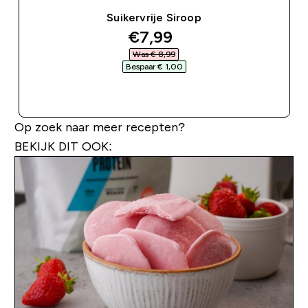
Suikervrije Siroop
discounted price
€7,99‎
Was € 8,99‎
Bespaar € 1,00‎
SHOP SNEL
Op zoek naar meer recepten?
BEKIJK DIT OOK: