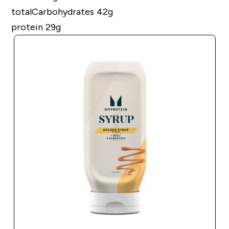
totalCarbohydrates 42g
protein 29g