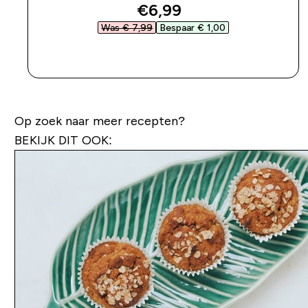
discounted price
€6,99‎
Was € 7,99‎
Bespaar € 1,00‎
SHOP SNEL
Op zoek naar meer recepten?
BEKIJK DIT OOK: