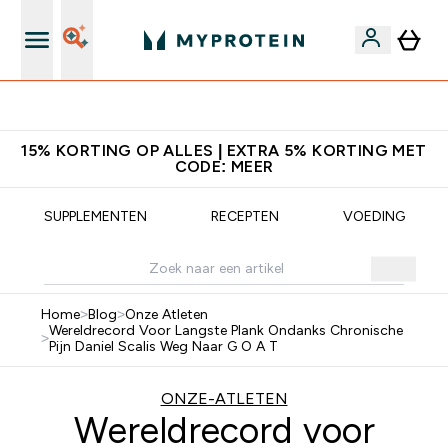
Download de App Voor 5% Extra Korting
15% KORTING OP ALLES | EXTRA 5% KORTING MET
CODE: MEER
SUPPLEMENTEN
RECEPTEN
VOEDING
Home
>
Blog
>
Onze Atleten
Wereldrecord Voor Langste Plank Ondanks Chronische
>
Pijn Daniel Scalis Weg Naar G O A T
ONZE-ATLETEN
Wereldrecord voor