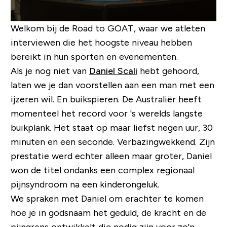
Welkom bij de
Road to GOAT
, waar we atleten
interviewen die het hoogste niveau hebben
bereikt in hun sporten en evenementen.
Als je nog niet van
Daniel Scali
hebt gehoord,
laten we je dan voorstellen aan een man met een
ijzeren wil. En buikspieren. De Australiër heeft
momenteel het record voor 's werelds langste
buikplank. Het staat op maar liefst negen uur, 30
minuten en een seconde. Verbazingwekkend. Zijn
prestatie werd echter alleen maar groter, Daniel
won de titel ondanks een complex regionaal
pijnsyndroom na een kinderongeluk.
We spraken met Daniel om erachter te komen
hoe je in godsnaam het geduld, de kracht en de
pijngrens ontwikkelt die nodig zijn voor zo'n