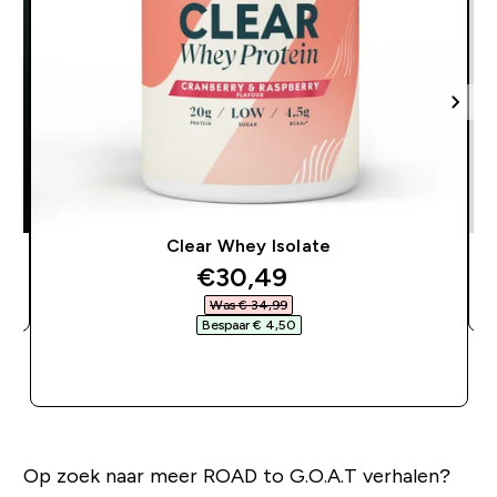
Clear Whey Isolate
discounted price
€30,49‎
Was € 34,99‎
Bespaar € 4,50‎
SHOP SNEL
Op zoek naar meer ROAD to G.O.A.T verhalen?