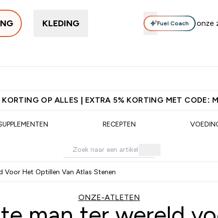
ING
KLEDING
Fuel Coach
Trending
Eiwitten
Supplementen
Bars & Snacks
Veg
Enter Trending submenu
Enter Eiwitten submenu
Enter Supplementen su
Enter B
⌄
⌄
⌄
⌄
orting + Gratis Shaker | Nieuwe Klanten
Download de App Voor 5%
 KORTING OP ALLES | EXTRA 5% KORTING MET CODE: 
SUPPLEMENTEN
RECEPTEN
VOEDIN
d Voor Het Optillen Van Atlas Stenen
ONZE-ATLETEN
te man ter wereld vo