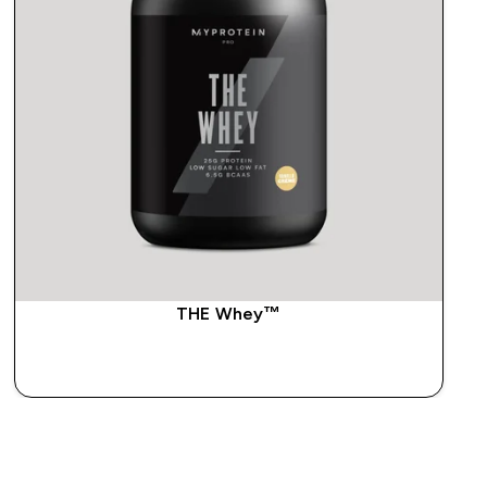
THE Whey™
SHOP SNEL