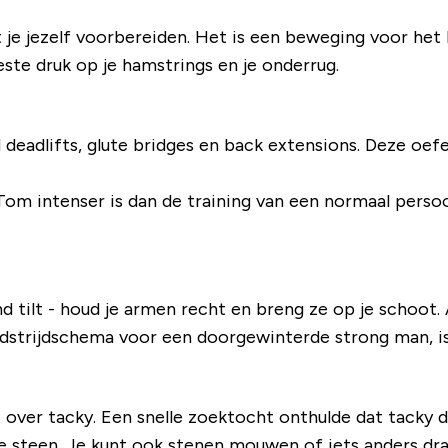
 je jezelf voorbereiden. Het is een beweging voor het h
e druk op je hamstrings en je onderrug.
 deadlifts, glute bridges en back extensions. Deze oe
Tom intenser is dan de training van een normaal perso
d tilt - houd je armen recht en breng ze op je schoot. 
wedstrijdschema voor een doorgewinterde strong man, is 
t over
tacky
. Een snelle zoektocht onthulde dat t
acky
d
e steen. Je kunt ook stenen mouwen of iets anders dra