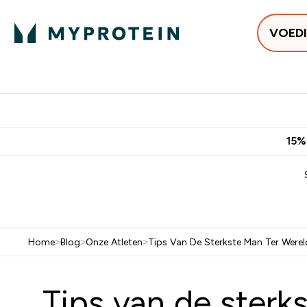
VOED
Uitverkoop
Gratis bezorging vanaf €50
10% Extra K
15%
Home
>
Blog
>
Onze Atleten
>
Tips Van De Sterkste Man Ter Werel
Tips van de sterks