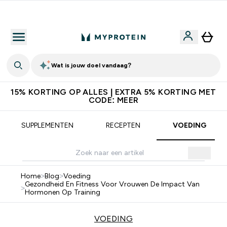
Download de App Voor 5% Extra Korting
Wat is jouw doel vandaag?
15% KORTING OP ALLES | EXTRA 5% KORTING MET
CODE: MEER
SUPPLEMENTEN
RECEPTEN
VOEDING
Home
>
Blog
>
Voeding
Gezondheid En Fitness Voor Vrouwen De Impact Van
>
Hormonen Op Training
VOEDING