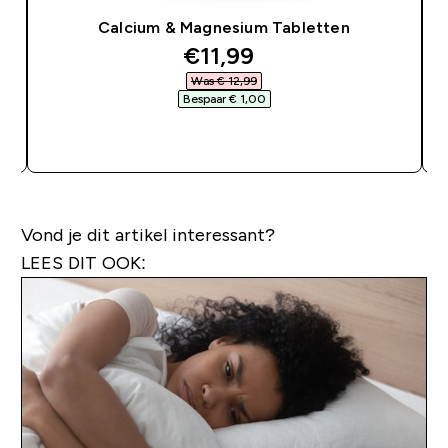
Calcium & Magnesium Tabletten
discounted price
€11,99‎
Was € 12,99‎
Bespaar € 1,00‎
SHOP SNEL
Vond je dit artikel interessant?
LEES DIT OOK: