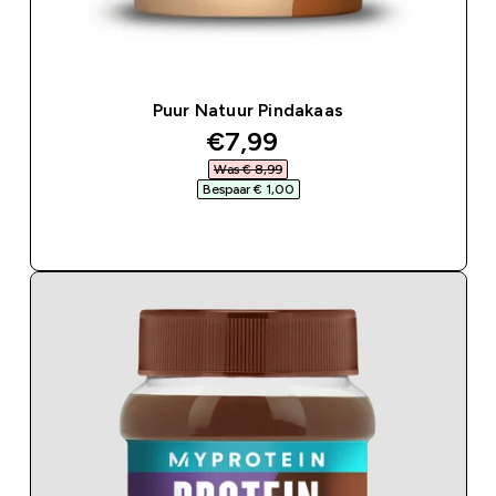
Puur Natuur Pindakaas
discounted price
€7,99‎
Was € 8,99‎
Bespaar € 1,00‎
SHOP SNEL