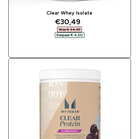
Clear Whey Isolate
discounted price
€30,49‎
Was € 34,99‎
Bespaar € 4,50‎
SHOP SNEL