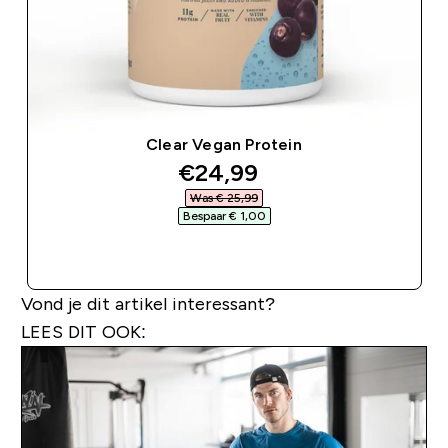
Clear Vegan Protein
discounted price
€24,99‎
Was € 25,99‎
Bespaar € 1,00‎
SHOP SNEL
Vond je dit artikel interessant?
LEES DIT OOK: