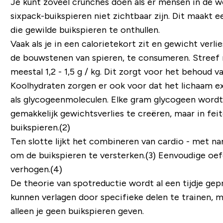
Je kunt zoveel crunches doen als er mensen in de we
sixpack-buikspieren niet zichtbaar zijn. Dit maakt 
die gewilde buikspieren te onthullen.
Vaak als je in een calorietekort zit en gewicht verl
de bouwstenen van spieren, te consumeren. Streef 
meestal 1,2 - 1,5 g / kg. Dit zorgt voor het behoud v
Koolhydraten zorgen er ook voor dat het lichaam ex
als glycogeenmoleculen. Elke gram glycogeen wordt 
gemakkelijk gewichtsverlies te creëren, maar in fe
buikspieren.(2)
Ten slotte lijkt het combineren van cardio - met n
om de buikspieren te versterken.(3) Eenvoudige oef
verhogen.(4)
De theorie van spotreductie wordt al een tijdje ge
kunnen verlagen door specifieke delen te trainen, m
alleen je geen buikspieren geven.