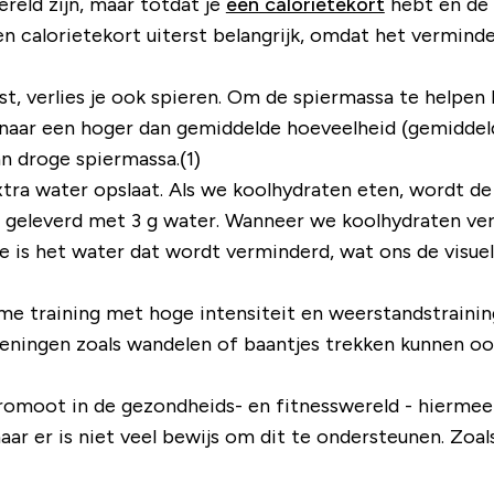
reld zijn, maar totdat je
een calorietekort
hebt en de v
een calorietekort uiterst belangrijk, omdat het vermin
iest, verlies je ook spieren. Om de spiermassa te helpe
naar een hoger dan gemiddelde hoeveelheid (gemiddeld 
an droge spiermassa.(1)
tra water opslaat. Als we koolhydraten eten, wordt d
geleverd met 3 g water. Wanneer we koolhydraten verm
ite is het water dat wordt verminderd, wat ons de visu
ame training met hoge intensiteit en weerstandstraini
eningen zoals wandelen of baantjes trekken kunnen ook
promoot in de gezondheids- en fitnesswereld - hiermee
aar er is niet veel bewijs om dit te ondersteunen. Zoal