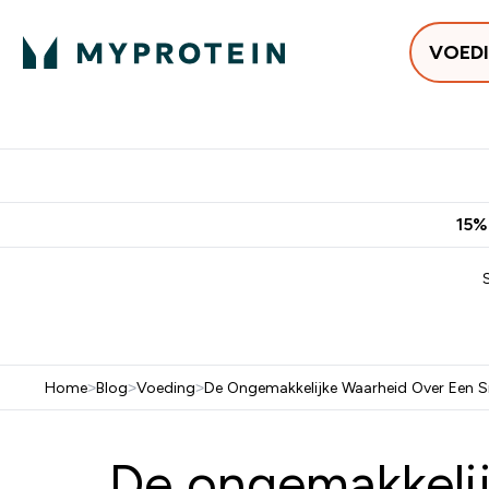
VOED
Uitverkoop
Gratis bezorging vanaf €50
10% Extra K
15%
Home
>
Blog
>
Voeding
>
De Ongemakkelijke Waarheid Over Een S
De ongemakkelij