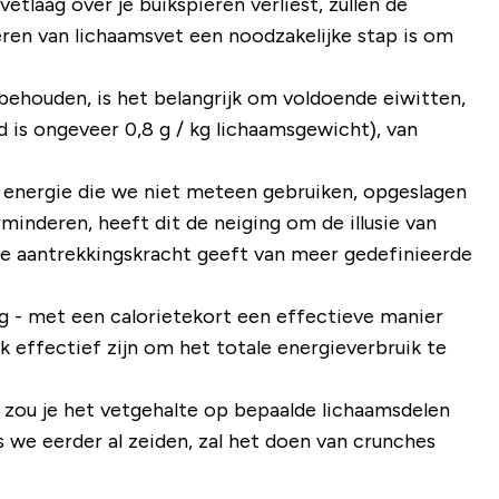
etlaag over je buikspieren verliest, zullen de
deren van lichaamsvet een noodzakelijke stap is om
n behouden, is het belangrijk om voldoende eiwitten,
is ongeveer 0,8 g / kg lichaamsgewicht), van
e energie die we niet meteen gebruiken, opgeslagen
inderen, heeft dit de neiging om de illusie van
ele aantrekkingskracht geeft van meer gedefinieerde
ng - met een calorietekort een effectieve manier
 effectief zijn om het totale energieverbruik te
 zou je het vetgehalte op bepaalde lichaamsdelen
s we eerder al zeiden, zal het doen van crunches