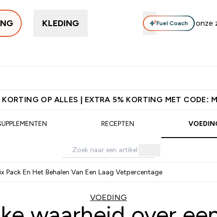
ING
KLEDING
Fuel Coach
Trending
Eiwitten
Supplementen
Bars & Snacks
Veg
Enter Trending submenu
Enter Eiwitten submenu
Enter Supplementen su
Enter B
⌄
⌄
⌄
⌄
orting + Gratis Shaker | Nieuwe Klanten
Download de App Voor 5%
 KORTING OP ALLES | EXTRA 5% KORTING MET CODE: 
SUPPLEMENTEN
RECEPTEN
VOEDIN
ix Pack En Het Behalen Van Een Laag Vetpercentage
VOEDING
ke waarheid over een