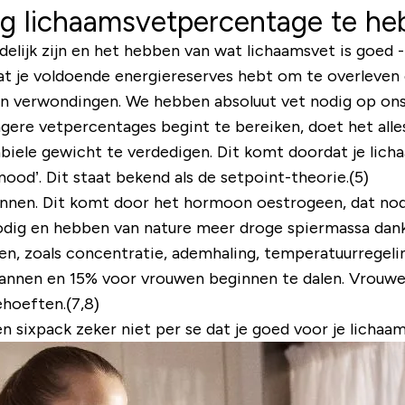
aag lichaamsvetpercentage te h
elijk zijn en het hebben van wat lichaamsvet is goed 
at je voldoende energiereserves hebt om te overleven
n verwondingen. We hebben absoluut vet nodig op ons
lagere vetpercentages begint te bereiken, doet het all
stabiele gewicht te verdedigen. Dit komt doordat je li
od’. Dit staat bekend als de setpoint-theorie.(5)
nen. Dit komt door het hormoon oestrogeen, dat nodi
g en hebben van nature meer droge spiermassa dankzij
en, zoals concentratie, ademhaling, temperatuurregelin
 mannen en 15% voor vrouwen beginnen te dalen. Vrouw
ehoeften.(7,8)
n sixpack zeker niet per se dat je goed voor je lichaam