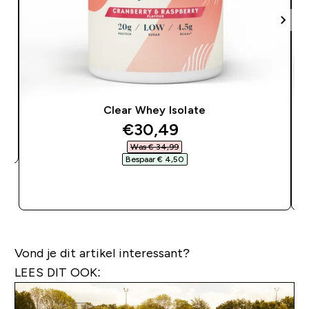
Clear Whey Isolate
discounted price
€30,49‎
Was € 34,99‎
Bespaar € 4,50‎
SHOP SNEL
Vond je dit artikel interessant?
LEES DIT OOK: