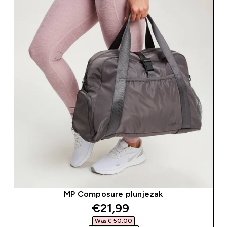
MP Composure plunjezak
discounted price
€21,99‎
Was € 50,00‎