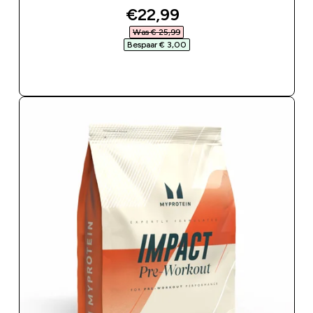
discounted price
€22,99‎
Was € 25,99‎
Bespaar € 3,00‎
SHOP SNEL