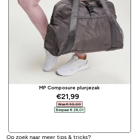
MP Composure plunjezak
discounted price
€21,99‎
Was € 50,00‎
Bespaar € 28,01‎
SHOP SNEL
Op zoek naar meer tips & tricks?