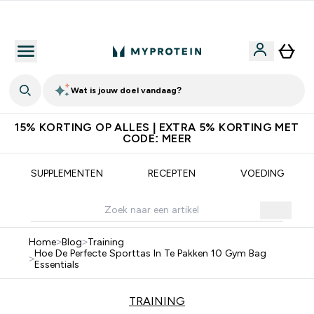
App Voor 5% Extra Korting
Verdie
Wat is jouw doel vandaag?
15% KORTING OP ALLES | EXTRA 5% KORTING MET
CODE: MEER
SUPPLEMENTEN
RECEPTEN
VOEDING
Home
>
Blog
>
Training
Hoe De Perfecte Sporttas In Te Pakken 10 Gym Bag
>
Essentials
TRAINING