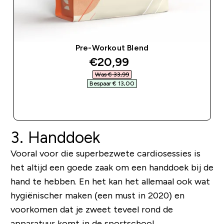
Pre-Workout Blend
discounted price
€20,99‎
Was € 33,99‎
Bespaar € 13,00‎
SHOP SNEL
3. Handdoek
Vooral voor die superbezwete cardiosessies is
het altijd een goede zaak om een ​​handdoek bij de
hand te hebben. En het kan het allemaal ook wat
hygiënischer maken (een must in 2020) en
voorkomen dat je zweet teveel rond de
apparatuur komt in de sportschool.