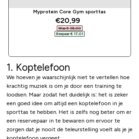
Myprotein Core Gym sporttas
discounted price
€20,99‎
Was € 38,00‎
Bespaar € 17,01‎
SHOP SNEL
1. Koptelefoon
We hoeven je waarschijnlijk niet te vertellen hoe
krachtig muziek is om je door een training te
loodsen. Maar zodat het duidelijk is: het is zeker
een goed idee om altijd een koptelefoon in je
sporttas te hebben. Het is zelfs nog beter om er
een reservepaar in te bewaren om ervoor te
zorgen dat je nooit de teleurstelling voelt als je je
koptelefoon vergeet.