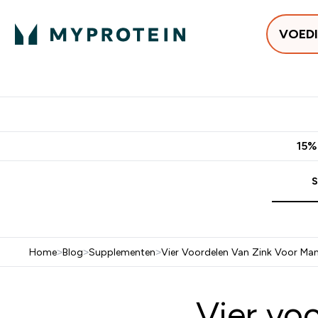
VOED
Uitverkoop
Gratis bezorging vanaf €50
10% Extra K
15%
S
Home
>
Blog
>
Supplementen
>
Vier Voordelen Van Zink Voor Ma
Vier vo