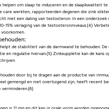
k helpen om slaap te induceren en de slaapkwaliteit te
ve care werkten, rapporteerden degenen die zink slikte
acht met een daling van testosteron. In een onderzoek 
10-15% verlaging van de testosteronniveaus.(4) Verbet
en voorkomen.
behouden:
 helpt de stabiliteit van de darmwand te behouden. D
ctie en regulatie hiervan.(5) Zinksuppletie kan de kan
hrijven.
:
ouden door bij te dragen aan de productie van immuun
el gemengd en niet overtuigend zijn, heeft recent bew
e verminderen.(6)
nnen is 11 mg en dit kan in orale vorm worden ingenom