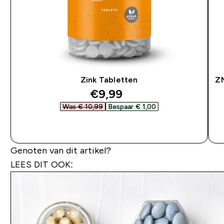
Zink Tabletten
ZM
discounted price
€9,99‎
Was € 10,99‎
Bespaar € 1,00‎
SHOP SNEL
Genoten van dit artikel?
LEES DIT OOK: