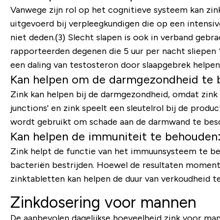
Vanwege zijn rol op het cognitieve systeem kan zin
uitgevoerd bij verpleegkundigen die op een intensi
niet deden.(3) Slecht slapen is ook in verband gebr
rapporteerden degenen die 5 uur per nacht sliepen 
een ​​daling van testosteron door slaapgebrek help
Kan helpen om de darmgezondheid te 
Zink kan helpen bij de darmgezondheid, omdat zink
junctions'
en zink speelt een sleutelrol bij de produ
wordt gebruikt om schade aan de darmwand te besc
Kan helpen de immuniteit te behouden
Zink helpt de functie van het immuunsysteem te beh
bacteriën bestrijden. Hoewel de resultaten momente
zinktabletten kan helpen de duur van verkoudheid t
Zinkdosering voor mannen
De aanbevolen dagelijkse hoeveelheid zink voor ma