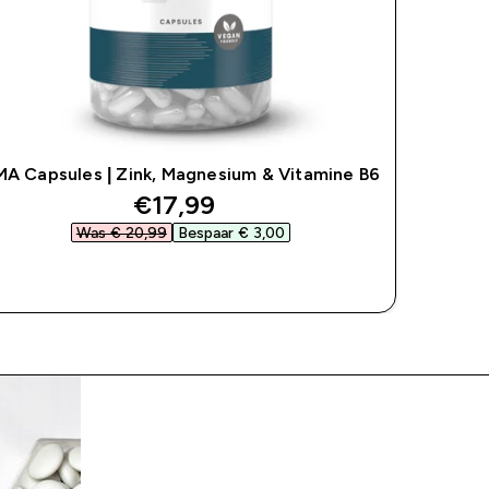
A Capsules | Zink, Magnesium & Vitamine B6
discounted price
€17,99‎
Was € 20,99‎
Bespaar € 3,00‎
SHOP SNEL