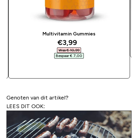
Multivitamin Gummies
discounted price
€3,99‎
Was € 10,99‎
Bespaar € 7,00‎
SHOP SNEL
Genoten van dit artikel?
LEES DIT OOK: