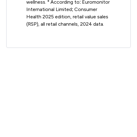
wellness. * According to: Euromonitor
International Limited; Consumer
Health 2025 edition, retail value sales
(RSP), all retail channels, 2024 data.
[1]
http://www.thesirtfooddiet.com/about/
[2]
Libert S, Guarente L. Metabolic and
neuropsychiatric effects of calorie restriction
and sirtuins. Annu Rev Physiol. 2013;75:669-84. doi:
10.1146/annurev-physiol-030212-183800. Epub 2012
Oct 1. PMID: 23043250; PMCID: PMC3570673.
[3]
Libert S, Guarente L. Metabolic and