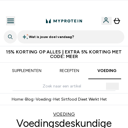
Download de App Voor 5% Extra Korting
Wat is jouw doel vandaag?
15% KORTING OP ALLES | EXTRA 5% KORTING MET
CODE: MEER
SUPPLEMENTEN
RECEPTEN
VOEDING
Home
>
Blog
>
Voeding
>
Het Sirtfood Dieet Werkt Het
VOEDING
Voedingsdeskundige