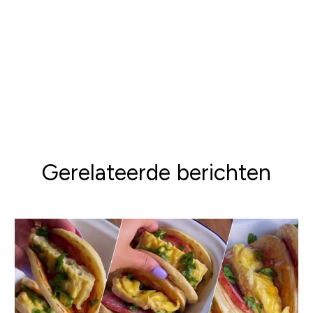
22;483(7388):218-21. doi: 10.1038/nature10815.
PMID: 22367546.
[10]
Müller MJ, Enderle J, Bosy-Westphal A. Changes
in Energy Expenditure with Weight Gain and Weight
Loss in Humans. Curr Obes Rep. 2016 Dec;5(4):413-
423. doi: 10.1007/s13679-016-0237-4. PMID:
27739007; PMCID: PMC5097076.
Gerelateerde berichten