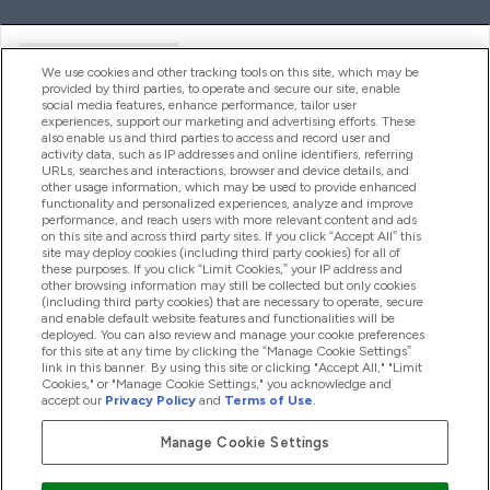
Handige Links
We use cookies and other tracking tools on this site, which may be
provided by third parties, to operate and secure our site, enable
social media features, enhance performance, tailor user
experiences, support our marketing and advertising efforts. These
Producten
also enable us and third parties to access and record user and
activity data, such as IP addresses and online identifiers, referring
URLs, searches and interactions, browser and device details, and
other usage information, which may be used to provide enhanced
Company Information
functionality and personalized experiences, analyze and improve
performance, and reach users with more relevant content and ads
on this site and across third party sites. If you click “Accept All” this
site may deploy cookies (including third party cookies) for all of
these purposes. If you click “Limit Cookies,” your IP address and
Loyalty & Rewards
other browsing information may still be collected but only cookies
(including third party cookies) that are necessary to operate, secure
and enable default website features and functionalities will be
deployed. You can also review and manage your cookie preferences
for this site at any time by clicking the “Manage Cookie Settings”
2026 The Hut.com Ltd
link in this banner. By using this site or clicking "Accept All," "Limit
Cookies," or "Manage Cookie Settings," you acknowledge and
accept our
Privacy Policy
and
Terms of Use
.
Manage Cookie Settings
Betaal met