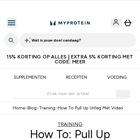
10% Extra Korting + Gratis Shaker | Nieuwe Klanten
Wat is jouw doel vandaag?
15% KORTING OP ALLES | EXTRA 5% KORTING MET
CODE: MEER
SUPPLEMENTEN
RECEPTEN
VOEDING
Home
>
Blog
>
Training
>
How To Pull Up Uitleg Met Video
TRAINING
How To: Pull Up