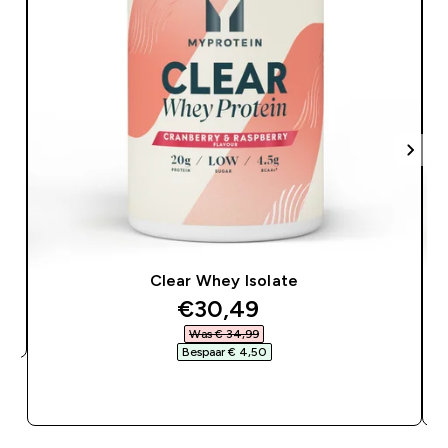
Clear Whey Isolate
discounted price
€30,49‎
Was € 34,99‎
Bespaar € 4,50‎
SHOP SNEL