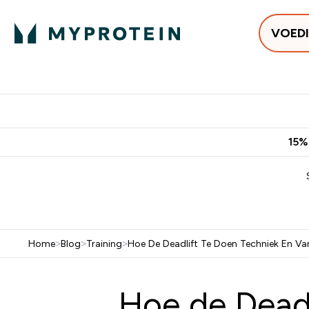
VOED
Uitverkoop
Gratis bezorging vanaf €50
10% Extra K
15%
Home
>
Blog
>
Training
>
Hoe De Deadlift Te Doen Techniek En Var
Hoe de Deadl