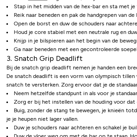
Stap in het midden van de hex-bar en sta met je
Reik naar beneden en pak de handgrepen van de h
Open de borst en duw de schouders naar achtere
Houd je core stabiel met een neutrale rug en du
Knijp in je bilspieren aan het begin van de beweg
Ga naar beneden met een gecontroleerde soepe
3. Snatch Grip Deadlift
Bij de snatch grip deadlift nemen je handen een bre
De snatch deadlift is een vorm van olympisch tille
snatch te versterken. Zorg ervoor dat je de standaa
Neem hetzelfde standpunt in als voor je standaar
Zorg er bij het instellen van de houding voor dat
Buig, zonder de stang te bewegen, je knieën totd
je je heupen niet lager vallen.
Duw je schouders naar achteren en schakel je bui
Duw de vloer weg om met de bar op te staan. Hou