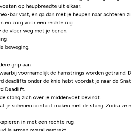
 voeten op heupbreedte uit elkaar.
ex-bar vast, en ga dan met je heupen naar achteren zi
n en zorg voor een rechte rug.
w de vloer weg met je benen.
ing.
le beweging.
dere grip aan.
n waarbij voornamelijk de hamstrings worden getraind. 
rd deadlifts onder de knie hebt voordat je naar de Snat
d Deadlift.
 de stang zich over je middenvoet bevindt.
at je schenen contact maken met de stang. Zodra ze elk
kspieren in met een rechte rug.
d je armen overal gestrekt.