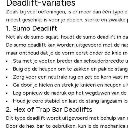
Deadlift-variaties
Zoals bij veel oefeningen, is er meer dan één type en
meest geschikt is voor je doelen, sterke en zwakke 
1. Sumo Deadlift
Net als de sumo-squat, houdt de sumo deadlift in da
De sumo deadlift kan worden uitgevoerd met de nad
maar onthoud dat je de vorm eerst onder de knie mo
Sta met je voeten breder dan schouderbreedte uit 
Buig op de heupen om te zakken en pak de stang 
Zorg voor een neutrale rug en zet de kern vast 
Ga door je hielen en strek je knieën en heupen ui
Leg opnieuw de nadruk op het wegduwen van de vl
Houd je core stabiel en laat de stang langzaam los
2. Hex of Trap Bar Deadlifts
Dit type deadlift wordt uitgevoerd met behulp van 
Door de
hex-bar
te gebruiken, kun je de mechanica a