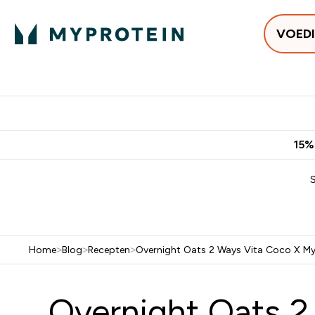
VOED
Uitverkoop
Gratis bezorging vanaf €50
10% Extra K
15%
Home
>
Blog
>
Recepten
>
Overnight Oats 2 Ways Vita Coco X My
Overnight Oats 2