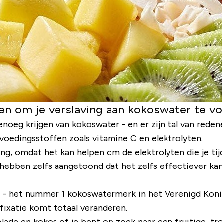
en om je verslaving aan kokoswater te v
eg krijgen van kokoswater - en er zijn tal van redene
 voedingsstoffen zoals vitamine C en elektrolyten.
ng, omdat het kan helpen om de elektrolyten die je tij
hebben zelfs aangetoond dat het zelfs effectiever kan
 - het nummer 1 kokoswatermerk in het Verenigd Konin
fixatie komt totaal veranderen.
ade en kokos of je bent op zoek naar een fruitige, tr