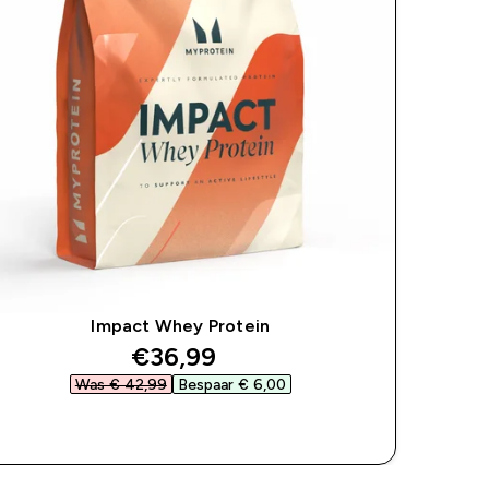
Impact Whey Protein
discounted price
€36,99‎
Was € 42,99‎
Bespaar € 6,00‎
SHOP SNEL