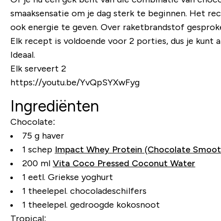
smaaksensatie om je dag sterk te beginnen. Het rec
ook energie te geven. Over raketbrandstof gesprok
Elk recept is voldoende voor 2 porties, dus je kunt a
Ideaal.
Elk serveert 2
https://youtu.be/YvQpSYXwFyg
Ingrediënten
Chocolate:
75 g haver
1 schep
Impact Whey Protein (Chocolate Smoot
200 ml
Vita Coco Pressed Coconut Water
1 eetl. Griekse yoghurt
1 theelepel. chocoladeschilfers
1 theelepel. gedroogde kokosnoot
Tropical: