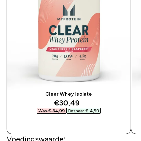
Clear Whey Isolate
discounted price
€30,49‎
Was € 34,99‎
Bespaar € 4,50‎
SHOP SNEL
Voedingswaarde: