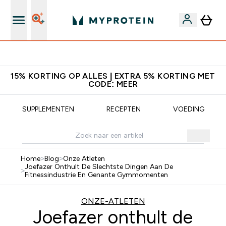
's Wereld nummer 1 Online Sports Nutrition merk
15% KORTING OP ALLES | EXTRA 5% KORTING MET
CODE: MEER
SUPPLEMENTEN
RECEPTEN
VOEDING
Home
>
Blog
>
Onze Atleten
Joefazer Onthult De Slechtste Dingen Aan De
>
Fitnessindustrie En Genante Gymmomenten
ONZE-ATLETEN
Joefazer onthult de