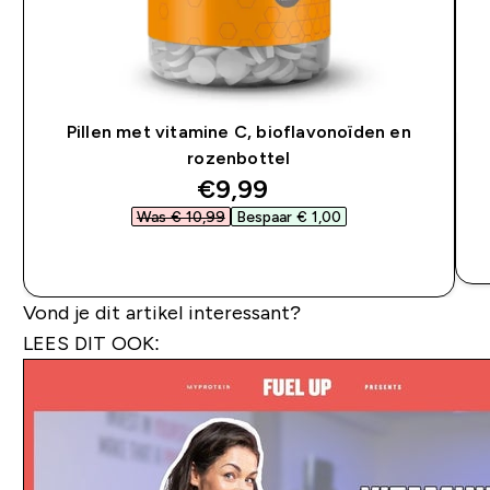
Pillen met vitamine C, bioflavonoïden en
rozenbottel
discounted price
€9,99‎
Was € 10,99‎
Bespaar € 1,00‎
SHOP SNEL
Vond je dit artikel interessant?
LEES DIT OOK: