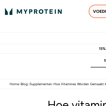
VOED
Uitverkoop
Gratis bezorging vanaf €50
10% Extra K
15%
S
Home
>
Blog
>
Supplementen
>
Hoe Vitamines Worden Gemaakt I
Hoe vitami