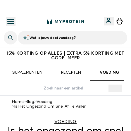
Download de App Voor 5% Extra Korting
Wat is jouw doel vandaag?
15% KORTING OP ALLES | EXTRA 5% KORTING MET
CODE: MEER
SUPPLEMENTEN
RECEPTEN
VOEDING
Home
>
Blog
>
Voeding
>
Is Het Ongezond Om Snel Af Te Vallen
VOEDING
Is het ongezond om snel