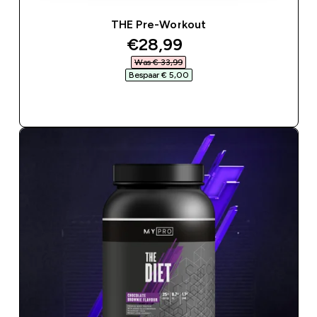
THE Pre-Workout
discounted price
€28,99‎
Was € 33,99‎
Bespaar € 5,00‎
SHOP SNEL