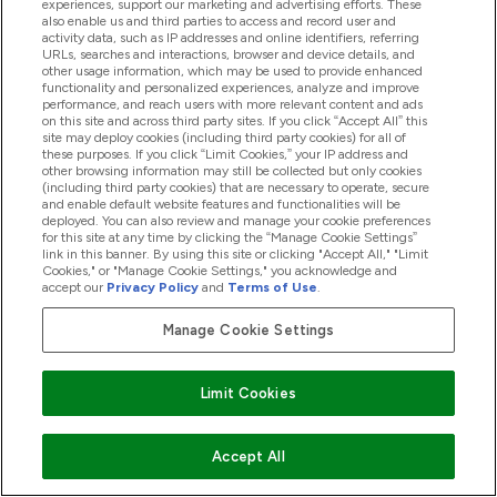
experiences, support our marketing and advertising efforts. These
also enable us and third parties to access and record user and
activity data, such as IP addresses and online identifiers, referring
Handige Links
URLs, searches and interactions, browser and device details, and
other usage information, which may be used to provide enhanced
functionality and personalized experiences, analyze and improve
performance, and reach users with more relevant content and ads
on this site and across third party sites. If you click “Accept All” this
Producten
site may deploy cookies (including third party cookies) for all of
these purposes. If you click “Limit Cookies,” your IP address and
other browsing information may still be collected but only cookies
(including third party cookies) that are necessary to operate, secure
Company Information
and enable default website features and functionalities will be
deployed. You can also review and manage your cookie preferences
for this site at any time by clicking the “Manage Cookie Settings”
link in this banner. By using this site or clicking "Accept All," "Limit
Loyalty & Rewards
Cookies," or "Manage Cookie Settings," you acknowledge and
accept our
Privacy Policy
and
Terms of Use
.
Manage Cookie Settings
2026 The Hut.com Ltd
Limit Cookies
Accept All
Betaal met