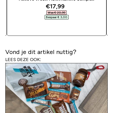
discounted price
€17,99‎
Was € 20,99‎
Bespaar € 3,00‎
SHOP SNEL
Vond je dit artikel nuttig?
LEES DEZE OOK: