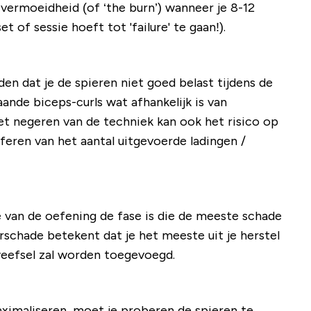
 vermoeidheid (of ‘the burn’) wanneer je 8-12
of sessie hoeft tot 'failure' te gaan!).
iden dat je de spieren niet goed belast tijdens de
ande biceps-curls wat afhankelijk is van
t negeren van de techniek kan ook het risico op
eren van het aantal uitgevoerde ladingen /
e van de oefening de fase is die de meeste schade
rschade betekent dat je het meeste uit je herstel
weefsel zal worden toegevoegd.
ximaliseren, moet je proberen de spieren te