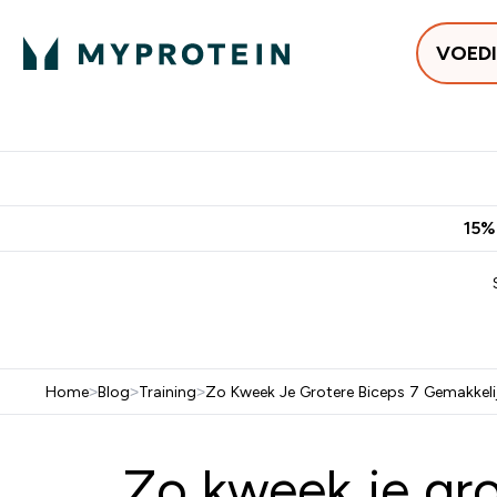
VOED
Uitverkoop
Gratis bezorging v
15%
Home
>
Blog
>
Training
>
Zo Kweek Je Grotere Biceps 7 Gemakkel
Zo kweek je gro