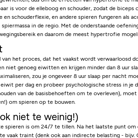
aar is voor de elleboog en schouder, zodat de biceps 
ie en schouderflexie, en andere spieren fungeren als ac
 spiermassa in de regio. Met de onderstaande oefeningen
ewegingsbereik en daarom de meest hypertrofie mogelij
t
l van het proces, dat het vaakst wordt verwaarloosd doo
en niet genoeg eiwitten en krijgen minder dan 8 uur sl
aximaliseren, zou je ongeveer 8 uur slaap per nacht m
 g eiwit per dag en probeer psychologische stress in je 
rhouden van de basisbehoeften om te overleven), moet 
en!) om spieren op te bouwen.
ok niet te weinig!)
 spieren is om 24/7 te tillen. Na het laatste punt om 
e vaak traint (denk ook aan indirecte belasting - bijv