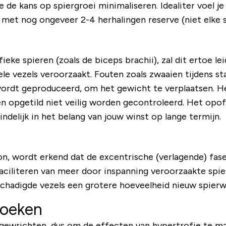
 de kans op spiergroei minimaliseren. Idealiter voel je
et nog ongeveer 2-4 herhalingen reserve (niet elke set 
fieke spieren (zoals de biceps brachii), zal dit ertoe le
le vezels veroorzaakt. Fouten zoals zwaaien tijdens sta
wordt geproduceerd, om het gewicht te verplaatsen. He
 opgetild niet veilig worden gecontroleerd. Het opoff
indelijk in het belang van jouw winst op lange termijn.
on
, wordt erkend dat de excentrische (verlagende) fas
faciliteren van meer door inspanning veroorzaakte spie
beschadigde vezels een grotere hoeveelheid nieuw spier
hoeken
rgewrichten, dus om de effecten van hypertrofie te ma