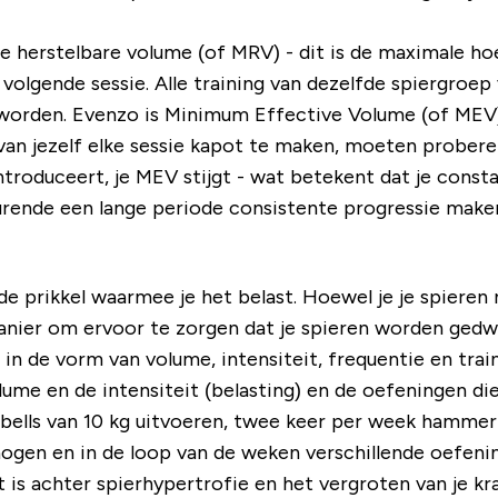
herstelbare volume (of MRV) - dit is de maximale hoe
 volgende sessie. Alle training van dezelfde spiergroep
t worden. Evenzo is Minimum Effective Volume (of MEV)
s van jezelf elke sessie kapot te maken, moeten probere
 introduceert, je MEV stijgt - wat betekent dat je co
durende een lange periode consistente progressie make
de prikkel waarmee je het belast. Hoewel je je spieren n
nier om ervoor te zorgen dat je spieren worden gedwo
in de vorm van volume, intensiteit, frequentie en tra
lume en de intensiteit (belasting) en de oefeningen die 
bells van 10 kg uitvoeren, twee keer per week hammer c
rhogen en in de loop van de weken verschillende oefen
is achter spierhypertrofie en het vergroten van je kr