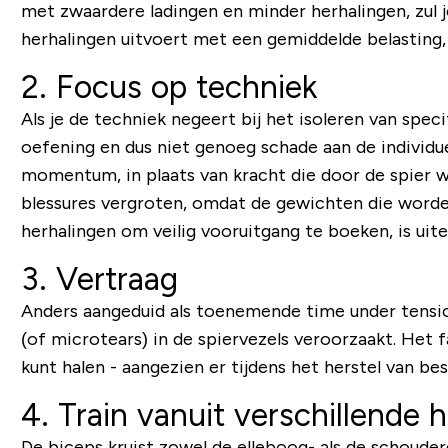
met zwaardere ladingen en minder herhalingen, zul je
herhalingen uitvoert met een gemiddelde belasting, m
2. Focus op techniek
Als je de techniek negeert bij het isoleren van speci
oefening en dus niet genoeg schade aan de individue
momentum, in plaats van kracht die door de spier 
blessures vergroten, omdat de gewichten die worden
herhalingen om veilig vooruitgang te boeken, is uite
3. Vertraag
Anders aangeduid als toenemende
time under tensi
(of microtears) in de spiervezels veroorzaakt. Het 
kunt halen - aangezien er tijdens het herstel van 
4. Train vanuit verschillende 
De biceps kruist zowel de elleboog- als de schoude