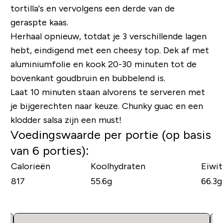
tortilla's en vervolgens een derde van de
geraspte kaas.
Herhaal opnieuw, totdat je 3 verschillende lagen
hebt, eindigend met een cheesy top. Dek af met
aluminiumfolie en kook 20-30 minuten tot de
bovenkant goudbruin en bubbelend is.
Laat 10 minuten staan ​​alvorens te serveren met
je bijgerechten naar keuze. Chunky guac en een
klodder salsa zijn een must!
Voedingswaarde per portie (op basis
van 6 porties):
Calorieën
Koolhydraten
Eiwi
817
55.6g
66.3g