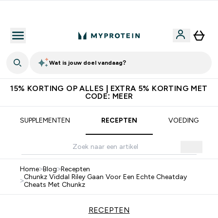
Verdien Samen €40 Krediet
Wat is jouw doel vandaag?
15% KORTING OP ALLES | EXTRA 5% KORTING MET
CODE: MEER
SUPPLEMENTEN
RECEPTEN
VOEDING
Home
>
Blog
>
Recepten
Chunkz Viddal Riley Gaan Voor Een Echte Cheatday
>
Cheats Met Chunkz
RECEPTEN