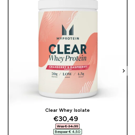
Clear Whey Isolate
discounted price
€30,49‎
Was € 34,99‎
Bespaar € 4,50‎