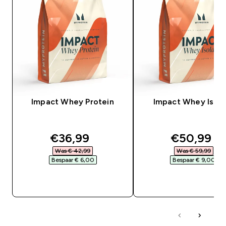
Impact Whey Protein
Impact Whey Isola
discounted price
discounte
€36,99‎
€50,99‎
Was € 42,99‎
Was € 59,99‎
Bespaar € 6,00‎
Bespaar € 9,00‎
SHOP SNEL
SHOP SNEL