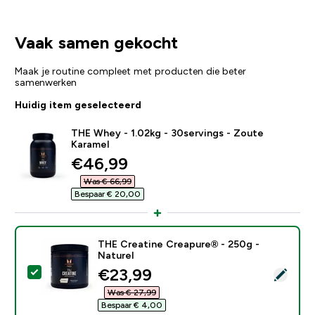
Vaak samen gekocht
Maak je routine compleet met producten die beter
samenwerken
Huidig item geselecteerd
THE Whey - 1.02kg - 30servings - Zoute
Karamel
discounted price
€46,99‎
Was € 66,99‎
Bespaar € 20,00‎
THE Creatine Creapure® - 250g -
Naturel
discounted price
€23,99‎
Selecteer dit product - THE Creatine Creapure® - 250
Was € 27,99‎
Bespaar € 4,00‎