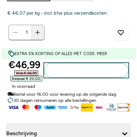
€ 46,07‎ per kg - incl. btw plus verzendkosten.
EXTRA 5% KORTING OP ALLES MET CODE: MEER
discounted price
€46,99‎
Voeg toe aan winkelmandje
Was € 66,99‎
Bespaar € 20,00‎
In voorraad
Bestel voor 16:00 voor levering op de volgende dag.
30 dagen retourneren op alle bestellingen.
Beschrijving