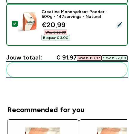
Creatine Monohydraat Poeder -
500g - 147servings - Naturel
discounted price
€20,99‎
Selecteer dit product - Creatine Monohydraat Poeder 
Was € 23,99‎
Bespaar € 3,00‎
Jouw totaal:
€ 91,97‎
Was € 118,97‎
Save € 27,00‎
Voeg deze toe aan je routine
Recommended for you