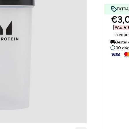
EXTRA
disc
€3,0
Was € 6
In voor
Bestel
30 dage