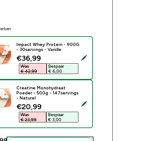
erken
Impact Whey Protein - 900G
- 30servings - Vanille
discounted price
€36,99‎
ecteer dit product - Impact Whey Protein - 900G - 30servings -
Was
Bespaar
€ 42,99‎
€ 6,00‎
Creatine Monohydraat
Poeder - 500g - 147servings
- Naturel
ecteer dit product - Creatine Monohydraat Poeder - 500g - 147
discounted price
€20,99‎
Was
Bespaar
€ 23,99‎
€ 3,00‎
98‎