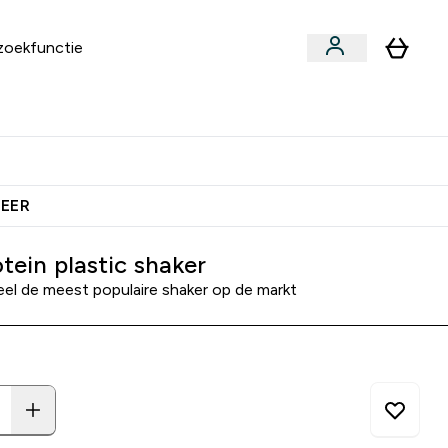
an
Vitamines
bmenu
ars & Snacks submenu
Enter Vegan submenu
Enter Vitamines submenu
⌄
⌄
 Extra Korting
Verdien Samen €40 Krediet
MEER
tein plastic shaker
l de meest populaire shaker op de markt