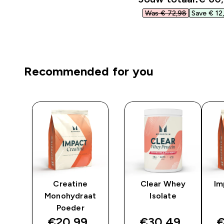
Was € 72,98‎
Save € 12,
Recommended for you
Creatine
Clear Whey
Im
Monohydraat
Isolate
-
Poeder
discounted price
discounted pri
d
€20,99‎
€30,49‎
€
Zwart