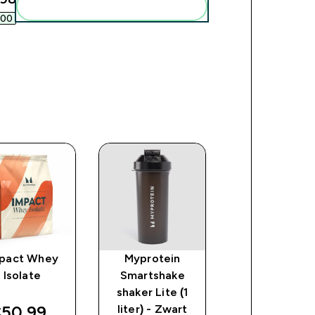
Voeg deze toe aan je routine
00‎
pact Whey
Myprotein
Myprotein sha
Isolate
Smartshake
van gerecycl
shaker Lite (1
metaal - Zwa
ce
iscounted price
50,99‎
liter) - Zwart