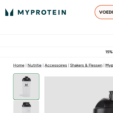
VOED
Uitverkoop
Gratis bezorging vanaf €50
10% Extra K
15%
Home
Nutritie
Accessoires
Shakers & Flessen
Myp