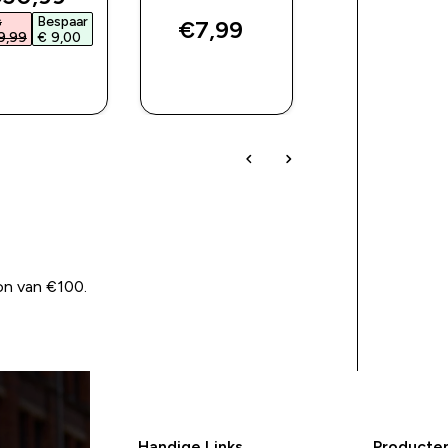
s
Bespaar
€7,99‎
€16,00‎
9,99‎
€ 9,00‎
SHOP
SHOP
SHOP
SNEL
SNEL
SNEL
on van €100.
Handige Links
Producte