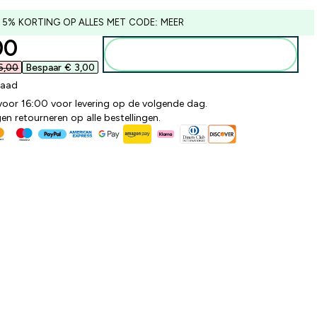
 5% KORTING OP ALLES MET CODE: MEER
ounted price
0‎
Voeg toe aan winkelmandje
,00‎
Bespaar € 3,00‎
raad
 voor 16:00 voor levering op de volgende dag.
n retourneren op alle bestellingen.