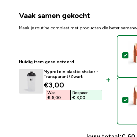
Vaak samen gekocht
Maak je routine compleet met producten die beter samenw
Sel
Huidig item geselecteerd
Myprotein plastic shaker -
Transparant/Zwart
discounted price
€3,00‎
Was
Bespaar
€ 6,00‎
€ 3,00‎
Sel
Jouw totaal:
€ 60,