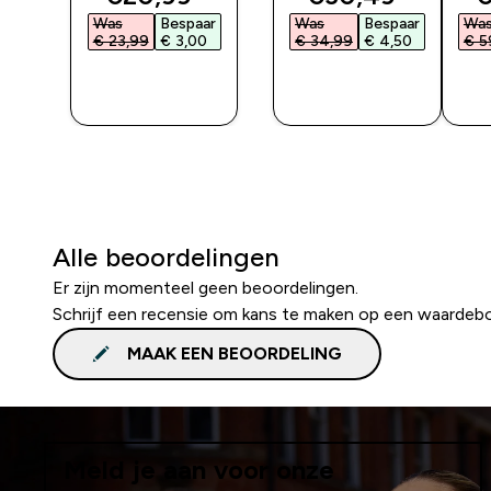
Was
Bespaar
Was
Bespaar
Wa
€ 23,99‎
€ 3,00‎
€ 34,99‎
€ 4,50‎
€ 5
SHOP
SHOP
SNEL
SNEL
Alle beoordelingen
Er zijn momenteel geen beoordelingen.
Schrijf een recensie om kans te maken op een waardeb
MAAK EEN BEOORDELING
Meld je aan voor onze