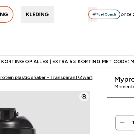
ING
KLEDING
Fuel Coach
Trending
Eiwitten
Supplementen
Bars & Snacks
Veg
Enter Trending submenu
Enter Eiwitten submenu
Enter Supplementen su
Enter B
⌄
⌄
⌄
⌄
orting + Gratis Shaker | Nieuwe Klanten
Download de App Voor 5%
 KORTING OP ALLES | EXTRA 5% KORTING MET CODE: 
rotein plastic shaker - Transparant/Zwart
Mypro
Momentee