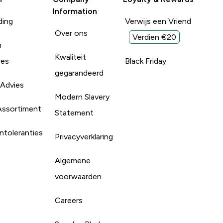
Information
ding
Verwijs een Vriend
Over ons
Verdien €20
n
Kwaliteit
res
Black Friday
gegarandeerd
 Advies
Modern Slavery
Assortiment
Statement
ntoleranties
Privacyverklaring
Algemene
voorwaarden
Careers