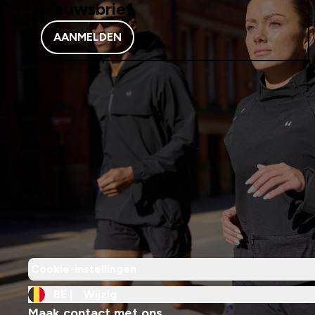
nieuwsbrief
AANMELDEN
Cookie-instellingen
BE |
Wijzig
Maak contact met ons