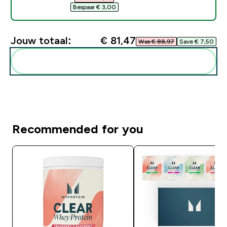
Bespaar € 3,00‎
Jouw totaal:
€ 81,47‎
Was € 88,97‎
Save € 7,50‎
Voeg deze toe aan je routine
Recommended for you