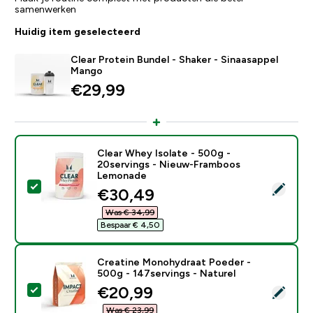
samenwerken
Huidig item geselecteerd
Clear Protein Bundel - Shaker - Sinaasappel
Mango
€29,99‎
Clear Whey Isolate - 500g -
20servings - Nieuw-Framboos
Lemonade
Selecteer dit product - Clear Whey Isolate - 500g -
discounted price
€30,49‎
Was € 34,99‎
Bespaar € 4,50‎
Creatine Monohydraat Poeder -
500g - 147servings - Naturel
discounted price
€20,99‎
Selecteer dit product - Creatine Monohydraat Poeder 
Was € 23,99‎