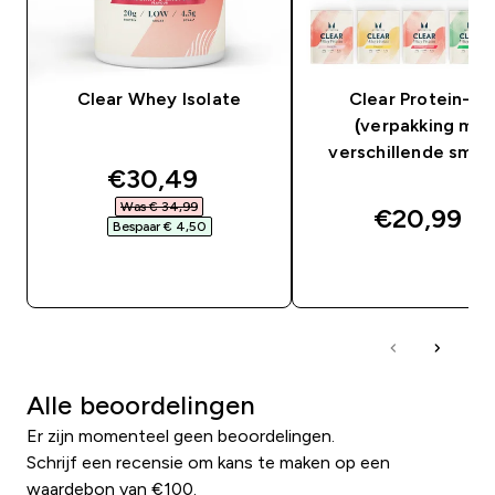
Clear Whey Isolate
Clear Protein-mi
(verpakking met
verschillende smak
discounted price
€30,49‎
Was € 34,99‎
€20,99‎
Bespaar € 4,50‎
SHOP SNEL
SHOP SNEL
Alle beoordelingen
Er zijn momenteel geen beoordelingen.
Schrijf een recensie om kans te maken op een
waardebon van €100.