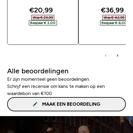
discounted price
discounte
€20,99‎
€36,99‎
Was € 23,99‎
Was € 42,99‎
Bespaar € 3,00‎
Bespaar € 6,00‎
SHOP SNEL
SHOP SNEL
Alle beoordelingen
Er zijn momenteel geen beoordelingen.
Schrijf een recensie om kans te maken op een
waardebon van €100.
MAAK EEN BEOORDELING