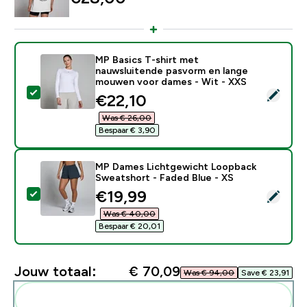
MP Basics T-shirt met
nauwsluitende pasvorm en lange
mouwen voor dames - Wit - XXS
Selecteer dit product - MP Basics T-shirt met nauws
discounted price
€22,10‎
Was € 26,00‎
Bespaar € 3,90‎
MP Dames Lichtgewicht Loopback
Sweatshort - Faded Blue - XS
discounted price
€19,99‎
Selecteer dit product - MP Dames Lichtgewicht Loop
Was € 40,00‎
Bespaar € 20,01‎
Jouw totaal:
€ 70,09‎
Was € 94,00‎
Save € 23,91‎
Voeg deze toe aan je routine