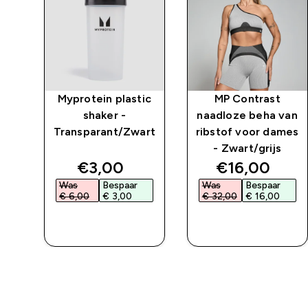
Myprotein plastic
MP Contrast
shaker -
naadloze beha van
Transparant/Zwart
ribstof voor dames
- Zwart/grijs
ed price
discounted price
discounted 
€3,00‎
€16,00‎
Was
Bespaar
Was
Bespaar
€ 6,00‎
€ 3,00‎
€ 32,00‎
€ 16,00‎
L
SHOP SNEL
SHOP SNEL