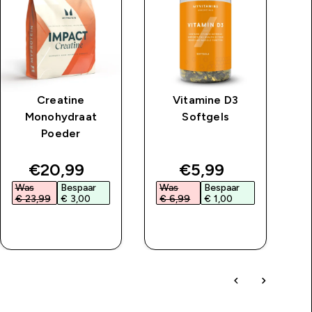
Creatine
Vitamine D3
Monohydraat
Softgels
Poeder
price
discounted price
discounted price
€20,99‎
€5,99‎
Was
Bespaar
Was
Bespaar
W
€ 23,99‎
€ 3,00‎
€ 6,99‎
€ 1,00‎
€
SHOP SNEL
SHOP SNEL