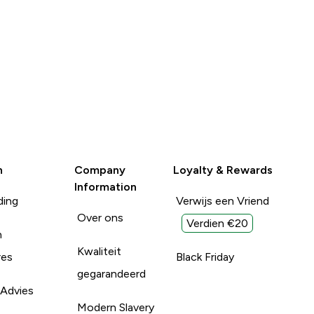
n
Company
Loyalty & Rewards
Information
ding
Verwijs een Vriend
Over ons
Verdien €20
n
Kwaliteit
res
Black Friday
gegarandeerd
 Advies
Modern Slavery