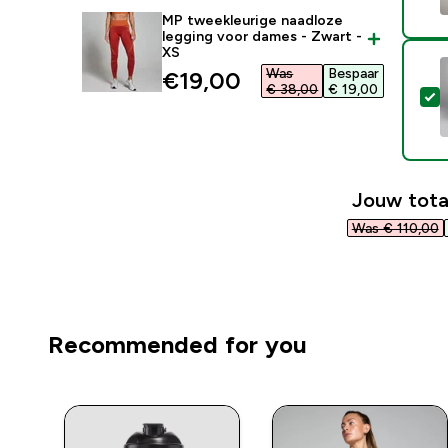
MP tweekleurige naadloze
legging voor dames - Zwart -
XS
Was
Bespaar
discounted price
€19,00‎
€ 38,00‎
€ 19,00‎
S
Jouw tota
Was € 110,00‎
Recommended for you