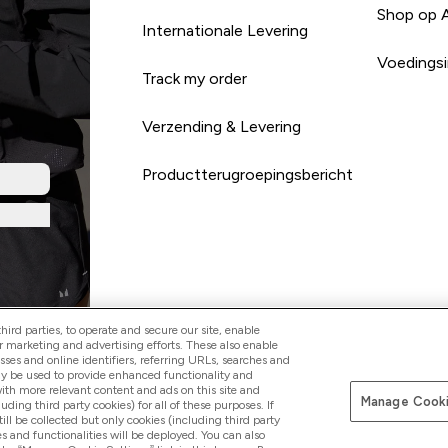
Shop op 
Internationale Levering
Voedingsi
Track my order
Verzending & Levering
Productterugroepingsbericht
ird parties, to operate and secure our site, enable
r marketing and advertising efforts. These also enable
esses and online identifiers, referring URLs, searches and
Betaal met
ay be used to provide enhanced functionality and
th more relevant content and ads on this site and
Manage Cooki
luding third party cookies) for all of these purposes. If
ll be collected but only cookies (including third party
s and functionalities will be deployed. You can also