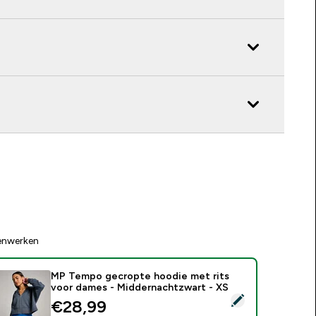
enwerken
MP Tempo gecropte hoodie met rits
voor dames - Middernachtzwart - XS
electeer dit product - MP Tempo gecropte hoodie met rits v
discounted price
€28,99‎