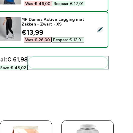
Was € 46,00‎
Bespaar € 17,01‎
MP Dames Active Legging met
Zakken - Zwart - XS
electeer dit product - MP Dames Active Legging met Zakken -
discounted price
€13,99‎
Was € 26,00‎
Bespaar € 12,01‎
al:
€ 61,98‎
Voeg deze toe aan je routine
Save € 48,02‎