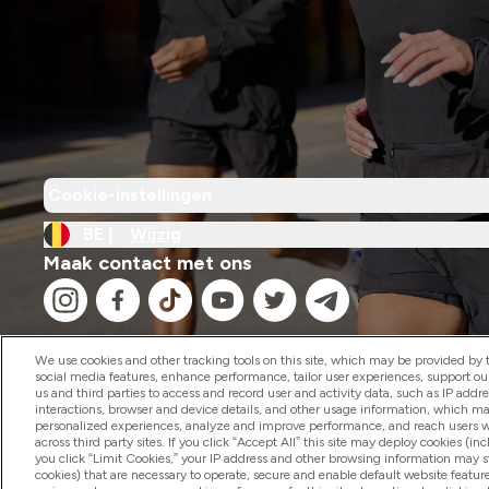
Cookie-instellingen
BE |
Wijzig
Maak contact met ons
We use cookies and other tracking tools on this site, which may be provided by th
social media features, enhance performance, tailor user experiences, support ou
us and third parties to access and record user and activity data, such as IP addr
2026 The Hut.com Ltd
interactions, browser and device details, and other usage information, which m
personalized experiences, analyze and improve performance, and reach users wi
across third party sites. If you click “Accept All” this site may deploy cookies (inc
you click “Limit Cookies,” your IP address and other browsing information may sti
cookies) that are necessary to operate, secure and enable default website feature