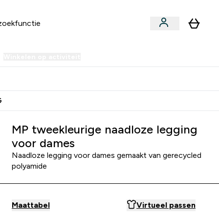
Winkelen op activiteit
er Sale | Tot 70% korting submenu
Enter Winkelen op activiteit submenu
⌄
 Extra Korting
Verdien Samen €40 Krediet
G
MP tweekleurige naadloze legging
voor dames
Naadloze legging voor dames gemaakt van gerecycled
polyamide
Maattabel
Virtueel passen