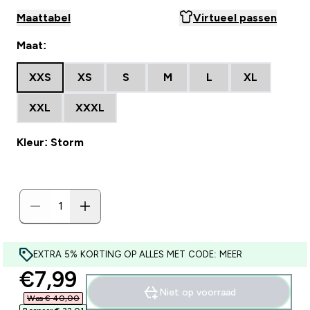
Maattabel
Virtueel passen
Maat:
XXS
XS
S
M
L
XL
XXL
XXXL
Kleur: Storm
EXTRA 5% KORTING OP ALLES MET CODE: MEER
discounted price
€7,99‎
Niet op voorraad
Was € 40,00‎