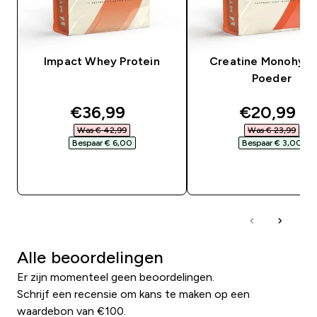
Impact Whey Protein
Creatine Monohydr
Poeder
discounted price
discounte
€36,99‎
€20,99‎
Was € 42,99‎
Was € 23,99‎
Bespaar € 6,00‎
Bespaar € 3,00‎
SHOP SNEL
SHOP SNEL
Alle beoordelingen
Er zijn momenteel geen beoordelingen.
Schrijf een recensie om kans te maken op een
waardebon van €100.